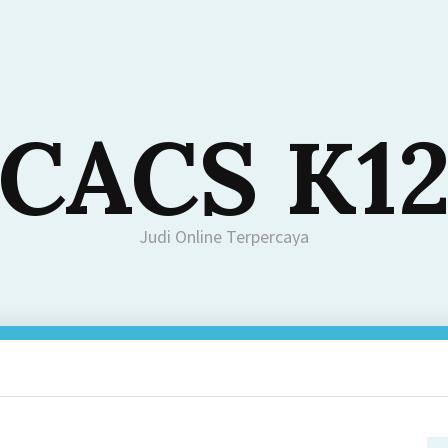
CACS K1
Judi Online Terpercaya