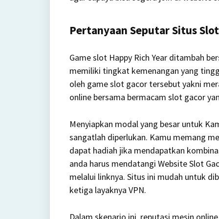
Pertanyaan Seputar Situs Slo
Game slot Happy Rich Year ditambah bersa
memiliki tingkat kemenangan yang tinggi.
oleh game slot gacor tersebut yakni me
online bersama bermacam slot gacor yan
Menyiapkan modal yang besar untuk Kamu
sangatlah diperlukan. Kamu memang me
dapat hadiah jika mendapatkan kombinas
anda harus mendatangi Website Slot Gac
melalui linknya. Situs ini mudah untuk d
ketiga layaknya VPN.
Dalam skenario ini, reputasi mesin onli