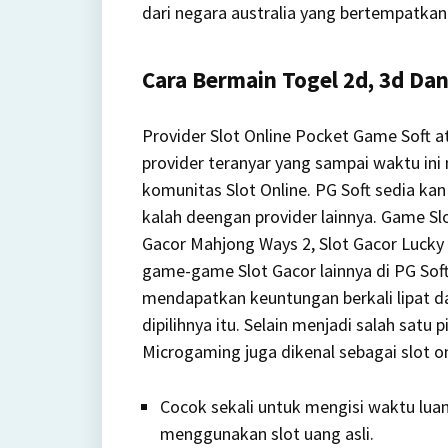
dari negara australia yang bertempatkan 
Cara Bermain Togel 2d, 3d Dan
Provider Slot Online Pocket Game Soft a
provider teranyar yang sampai waktu ini
komunitas Slot Online. PG Soft sedia kan 
kalah deengan provider lainnya. Game Slo
Gacor Mahjong Ways 2, Slot Gacor Lucky
game-game Slot Gacor lainnya di PG Sof
mendapatkan keuntungan berkali lipat 
dipilihnya itu. Selain mеnjаdі salah ѕаtu 
Microgaming jugа dikenal ѕеbаgаі slot o
Cocok sekali untuk mengisi waktu lu
menggunakan slot uang asli.