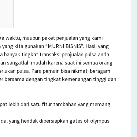
ka waktu, maupun paket penjualan yang kami
 yang kita gunakan “MURNI BISNIS”. Hasil yang
pa banyak tingkat transaksi penjualan pulsa anda
rkan sangatlah mudah karena saat ini semua orang
lukan pulsa. Para pemain bisa nikmati beragam
uler bersama dengan tingkat kemenangan tinggi dan
dapat lebih dari satu fitur tambahan yang memang
.
odal yang hendak dipersiapkan gates of olympus