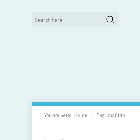
Search
Search
for:
You are here:
Home
Tag: khofifah