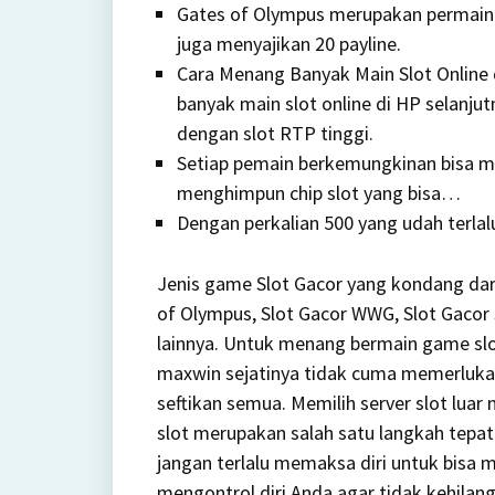
Gates of Olympus merupakan permainan 
juga menyajikan 20 payline.
Cara Menang Banyak Main Slot Online
banyak main slot online di HP selanju
dengan slot RTP tinggi.
Setiap pemain berkemungkinan bisa m
menghimpun chip slot yang bisa…
Dengan perkalian 500 yang udah terlalu
Jenis game Slot Gacor yang kondang dari
of Olympus, Slot Gacor WWG, Slot Gacor 
lainnya. Untuk menang bermain game sl
maxwin sejatinya tidak cuma memerlukan
seftikan semua. Memilih server slot luar
slot merupakan salah satu langkah tepat
jangan terlalu memaksa diri untuk bisa m
mengontrol diri Anda agar tidak kehilan