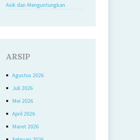
Asik dan Menguntungkan
ARSIP
Agustus 2026
Juli 2026
Mei 2026
April 2026
Maret 2026
Februari 2026