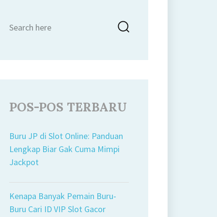
Search
Search
for:
POS-POS TERBARU
Buru JP di Slot Online: Panduan
Lengkap Biar Gak Cuma Mimpi
Jackpot
Kenapa Banyak Pemain Buru-
Buru Cari ID VIP Slot Gacor