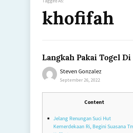
Tagged As:
khofifah
Langkah Pakai Togel Di 
Author
Steven Gonzalez
Posted
September 26, 2022
on
Content
Jelang Renungan Suci Hut
Kemerdekaan Ri, Begini Suasana T