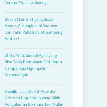
Terbaru? Ini Jawabannya
Bosan Main Slot yang Susah
Menang? Mungkin Ini Saatnya
Cari Tahu Rahasia Slot Gampang
Scatter!
Sticky Wild: Simbol Ajaib yang
Bisa Bikin Permainan Slot Kamu
Nempel dan Ngumpulin
Kemenangan
Menilik Lebih Dekat Provider
Slot Iron Dog Studio yang Bikin
Pengalaman Bermain Jadi Makin