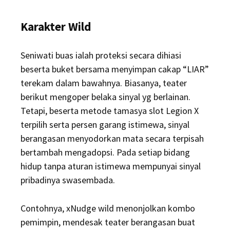
Karakter Wild
Seniwati buas ialah proteksi secara dihiasi
beserta buket bersama menyimpan cakap “LIAR”
terekam dalam bawahnya. Biasanya, teater
berikut mengoper belaka sinyal yg berlainan.
Tetapi, beserta metode tamasya slot Legion X
terpilih serta persen garang istimewa, sinyal
berangasan menyodorkan mata secara terpisah
bertambah mengadopsi. Pada setiap bidang
hidup tanpa aturan istimewa mempunyai sinyal
pribadinya swasembada.
Contohnya, xNudge wild menonjolkan kombo
pemimpin, mendesak teater berangasan buat