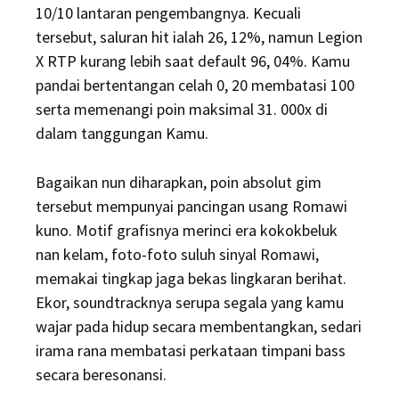
10/10 lantaran pengembangnya. Kecuali
tersebut, saluran hit ialah 26, 12%, namun Legion
X RTP kurang lebih saat default 96, 04%. Kamu
pandai bertentangan celah 0, 20 membatasi 100
serta memenangi poin maksimal 31. 000x di
dalam tanggungan Kamu.
Bagaikan nun diharapkan, poin absolut gim
tersebut mempunyai pancingan usang Romawi
kuno. Motif grafisnya merinci era kokokbeluk
nan kelam, foto-foto suluh sinyal Romawi,
memakai tingkap jaga bekas lingkaran berihat.
Ekor, soundtracknya serupa segala yang kamu
wajar pada hidup secara membentangkan, sedari
irama rana membatasi perkataan timpani bass
secara beresonansi.