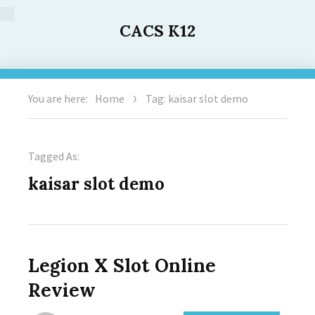
CACS K12
You are here:
Home
Tag: kaisar slot demo
Tagged As:
kaisar slot demo
Legion X Slot Online
Review