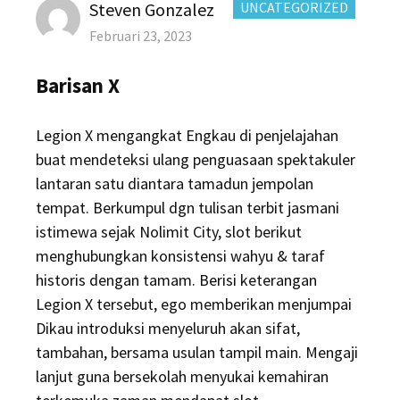
Author
CATEGORIES:
Steven Gonzalez
UNCATEGORIZED
Posted
Februari 23, 2023
on
Barisan X
Legion X mengangkat Engkau di penjelajahan
buat mendeteksi ulang penguasaan spektakuler
lantaran satu diantara tamadun jempolan
tempat. Berkumpul dgn tulisan terbit jasmani
istimewa sejak Nolimit City, slot berikut
menghubungkan konsistensi wahyu & taraf
historis dengan tamam. Berisi keterangan
Legion X tersebut, ego memberikan menjumpai
Dikau introduksi menyeluruh akan sifat,
tambahan, bersama usulan tampil main. Mengaji
lanjut guna bersekolah menyukai kemahiran