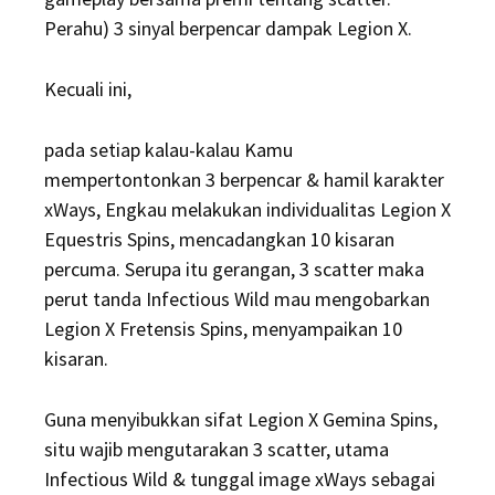
Perahu) 3 sinyal berpencar dampak Legion X.
Kecuali ini,
pada setiap kalau-kalau Kamu
mempertontonkan 3 berpencar & hamil karakter
xWays, Engkau melakukan individualitas Legion X
Equestris Spins, mencadangkan 10 kisaran
percuma. Serupa itu gerangan, 3 scatter maka
perut tanda Infectious Wild mau mengobarkan
Legion X Fretensis Spins, menyampaikan 10
kisaran.
Guna menyibukkan sifat Legion X Gemina Spins,
situ wajib mengutarakan 3 scatter, utama
Infectious Wild & tunggal image xWays sebagai