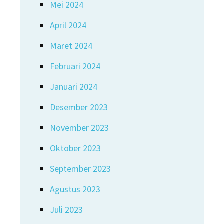
Mei 2024
April 2024
Maret 2024
Februari 2024
Januari 2024
Desember 2023
November 2023
Oktober 2023
September 2023
Agustus 2023
Juli 2023