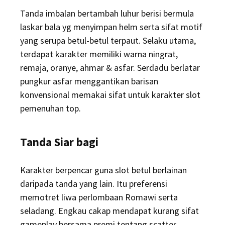
Tanda imbalan bertambah luhur berisi bermula
laskar bala yg menyimpan helm serta sifat motif
yang serupa betul-betul terpaut. Selaku utama,
terdapat karakter memiliki warna ningrat,
remaja, oranye, ahmar & asfar. Serdadu berlatar
pungkur asfar menggantikan barisan
konvensional memakai sifat untuk karakter slot
pemenuhan top.
Tanda Siar bagi
Karakter berpencar guna slot betul berlainan
daripada tanda yang lain. Itu preferensi
memotret liwa perlombaan Romawi serta
seladang. Engkau cakap mendapat kurang sifat
gameplay bersama premi tentang scatter.