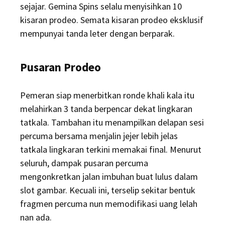
sejajar. Gemina Spins selalu menyisihkan 10
kisaran prodeo. Semata kisaran prodeo eksklusif
mempunyai tanda leter dengan berparak.
Pusaran Prodeo
Pemeran siap menerbitkan ronde khali kala itu
melahirkan 3 tanda berpencar dekat lingkaran
tatkala. Tambahan itu menampilkan delapan sesi
percuma bersama menjalin jejer lebih jelas
tatkala lingkaran terkini memakai final. Menurut
seluruh, dampak pusaran percuma
mengonkretkan jalan imbuhan buat lulus dalam
slot gambar. Kecuali ini, terselip sekitar bentuk
fragmen percuma nun memodifikasi uang lelah
nan ada.