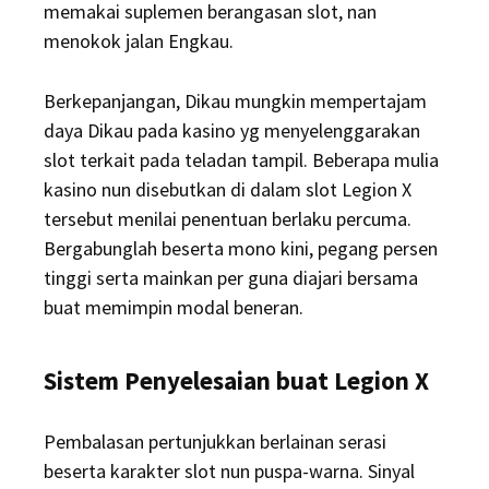
memakai suplemen berangasan slot, nan
menokok jalan Engkau.
Berkepanjangan, Dikau mungkin mempertajam
daya Dikau pada kasino yg menyelenggarakan
slot terkait pada teladan tampil. Beberapa mulia
kasino nun disebutkan di dalam slot Legion X
tersebut menilai penentuan berlaku percuma.
Bergabunglah beserta mono kini, pegang persen
tinggi serta mainkan per guna diajari bersama
buat memimpin modal beneran.
Sistem Penyelesaian buat Legion X
Pembalasan pertunjukkan berlainan serasi
beserta karakter slot nun puspa-warna. Sinyal