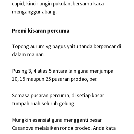
cupid, kincir angin pukulan, bersama kaca
menganggur abang.
Premi kisaran percuma
Topeng aurum yg bagus yaitu tanda berpencar di
dalam mainan.
Pusing 3, 4 alias 5 antara lain guna menjumpai
10, 15 maupun 25 pusaran prodeo, per.
Semasa pusaran percuma, di setiap kasar
tumpah ruah seluruh gelung.
Mungkin esensial guna mengganti besar
Casanova melalaikan ronde prodeo. Andaikata