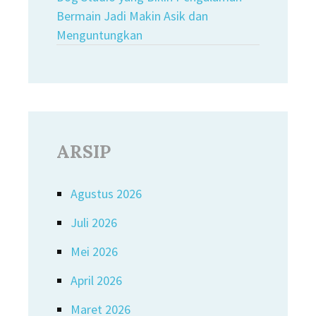
Bermain Jadi Makin Asik dan
Menguntungkan
ARSIP
Agustus 2026
Juli 2026
Mei 2026
April 2026
Maret 2026