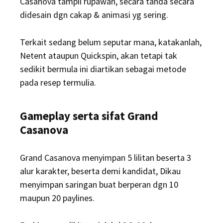
Casanova tampil rupawan, secara tanda secara
didesain dgn cakap & animasi yg sering.
Terkait sedang belum seputar mana, katakanlah,
Netent ataupun Quickspin, akan tetapi tak
sedikit bermula ini diartikan sebagai metode
pada resep termulia.
Gameplay serta sifat Grand
Casanova
Grand Casanova menyimpan 5 lilitan beserta 3
alur karakter, beserta demi kandidat, Dikau
menyimpan saringan buat berperan dgn 10
maupun 20 paylines.