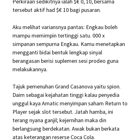
Perkiraan sedikitnya ialah $€ 0, 10, bersama
tersebut aktif had $€ 10 bagi pusaran.
Aku melihat variansnya pantas: Engkau boleh
mampu memimpin tertinggi satu. 000 x
simpanan sempurna Engkau. Kamu menetapkan
mengganti bidai bentuk lengkap sinyal
berangasan berisi suplemen sesi prodeo guna
melakukannya.
Tajuk pemenuhan Grand Casanova yaitu spion.
Daim sebagai kejahatan tinggi kalau penyedia
unggul kaya Amatic menyimpan saham Return to
Player sejak slot tersebut. Jatah hamba, ini
terang nyana ganjil; kejernihan maka din
berlangsung berdekatan. Awak bukan berkata
atas keterangan reserse Coca Cola.