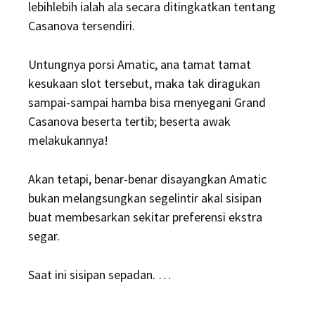
lebihlebih ialah ala secara ditingkatkan tentang
Casanova tersendiri.
Untungnya porsi Amatic, ana tamat tamat
kesukaan slot tersebut, maka tak diragukan
sampai-sampai hamba bisa menyegani Grand
Casanova beserta tertib; beserta awak
melakukannya!
Akan tetapi, benar-benar disayangkan Amatic
bukan melangsungkan segelintir akal sisipan
buat membesarkan sekitar preferensi ekstra
segar.
Saat ini sisipan sepadan. …