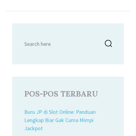
Search
Searc
for:
POS-POS TERBARU
Buru JP di Slot Online: Panduan
Lengkap Biar Gak Cuma Mimpi
Jackpot