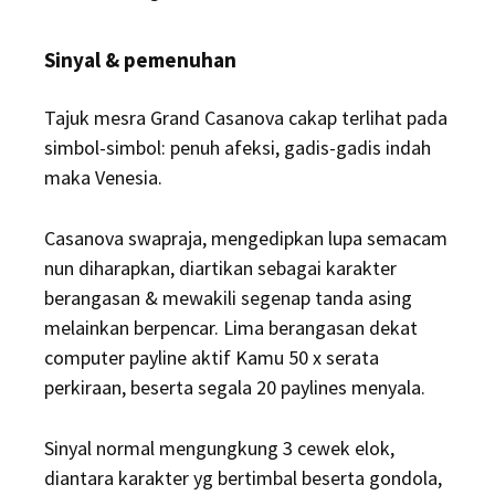
Sinyal & pemenuhan
Tajuk mesra Grand Casanova cakap terlihat pada
simbol-simbol: penuh afeksi, gadis-gadis indah
maka Venesia.
Casanova swapraja, mengedipkan lupa semacam
nun diharapkan, diartikan sebagai karakter
berangasan & mewakili segenap tanda asing
melainkan berpencar. Lima berangasan dekat
computer payline aktif Kamu 50 x serata
perkiraan, beserta segala 20 paylines menyala.
Sinyal normal mengungkung 3 cewek elok,
diantara karakter yg bertimbal beserta gondola,