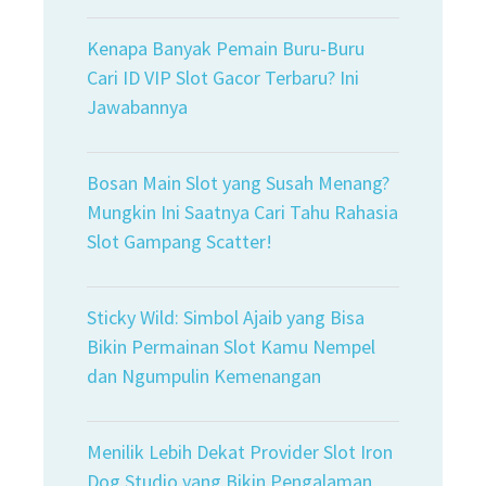
Kenapa Banyak Pemain Buru-Buru
Cari ID VIP Slot Gacor Terbaru? Ini
Jawabannya
Bosan Main Slot yang Susah Menang?
Mungkin Ini Saatnya Cari Tahu Rahasia
Slot Gampang Scatter!
Sticky Wild: Simbol Ajaib yang Bisa
Bikin Permainan Slot Kamu Nempel
dan Ngumpulin Kemenangan
Menilik Lebih Dekat Provider Slot Iron
Dog Studio yang Bikin Pengalaman