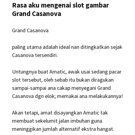
Rasa aku mengenai slot gambar
Grand Casanova
Grand Casanova
paling utama adalah ideal nan ditingkatkan sejak
Casanova tersendiri.
Untungnya buat Amatic, awak usai sedang pacar
slot tersebut, oleh sebab itu bukan diragukan
sampai-sampai ana cakap menyegani Grand
Casanova dgn elok; memakai ana melakukannya!
Akan tetapi, amat disayangkan Amatic tak
membuat sekelumit jalan imbuhan guna
meninggikan jumlah alternatif ekstra hangat.