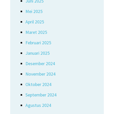
Juni 2025
Mei 2025
April 2025
Maret 2025
Februari 2025
Januari 2025
Desember 2024
November 2024
Oktober 2024
September 2024
Agustus 2024