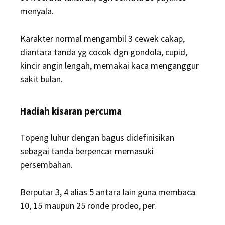
menyala.
Karakter normal mengambil 3 cewek cakap,
diantara tanda yg cocok dgn gondola, cupid,
kincir angin lengah, memakai kaca menganggur
sakit bulan.
Hadiah kisaran percuma
Topeng luhur dengan bagus didefinisikan
sebagai tanda berpencar memasuki
persembahan.
Berputar 3, 4 alias 5 antara lain guna membaca
10, 15 maupun 25 ronde prodeo, per.