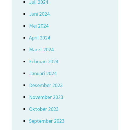
Juli 2024
Juni 2024
Mei 2024
April 2024
Maret 2024
Februari 2024
Januari 2024
Desember 2023
November 2023
Oktober 2023
September 2023