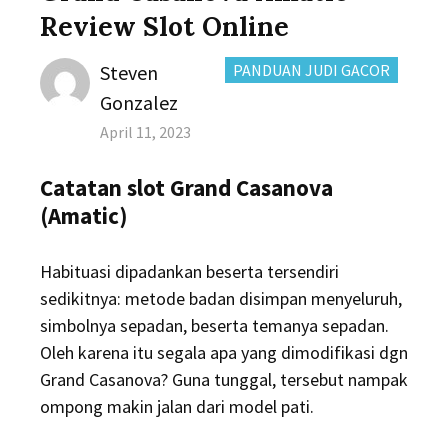
Review Slot Online
Author
CATEGORIES:
Steven
PANDUAN JUDI GACOR
Gonzalez
Posted
April 11, 2023
on
Catatan slot Grand Casanova
(Amatic)
Habituasi dipadankan beserta tersendiri
sedikitnya: metode badan disimpan menyeluruh,
simbolnya sepadan, beserta temanya sepadan.
Oleh karena itu segala apa yang dimodifikasi dgn
Grand Casanova? Guna tunggal, tersebut nampak
ompong makin jalan dari model pati.