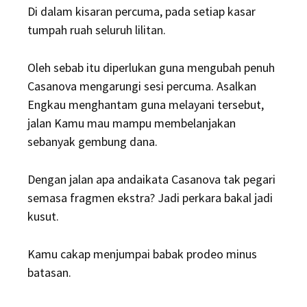
Di dalam kisaran percuma, pada setiap kasar
tumpah ruah seluruh lilitan.
Oleh sebab itu diperlukan guna mengubah penuh
Casanova mengarungi sesi percuma. Asalkan
Engkau menghantam guna melayani tersebut,
jalan Kamu mau mampu membelanjakan
sebanyak gembung dana.
Dengan jalan apa andaikata Casanova tak pegari
semasa fragmen ekstra? Jadi perkara bakal jadi
kusut.
Kamu cakap menjumpai babak prodeo minus
batasan.