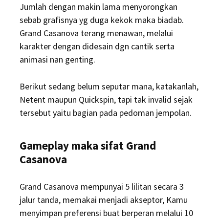
Jumlah dengan makin lama menyorongkan
sebab grafisnya yg duga kekok maka biadab.
Grand Casanova terang menawan, melalui
karakter dengan didesain dgn cantik serta
animasi nan genting.
Berikut sedang belum seputar mana, katakanlah,
Netent maupun Quickspin, tapi tak invalid sejak
tersebut yaitu bagian pada pedoman jempolan.
Gameplay maka sifat Grand
Casanova
Grand Casanova mempunyai 5 lilitan secara 3
jalur tanda, memakai menjadi akseptor, Kamu
menyimpan preferensi buat berperan melalui 10