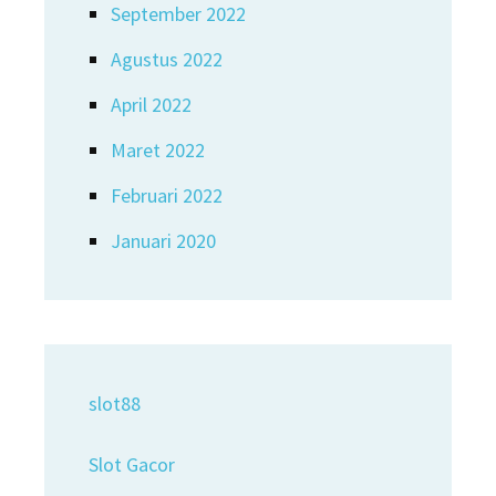
September 2022
Agustus 2022
April 2022
Maret 2022
Februari 2022
Januari 2020
slot88
Slot Gacor