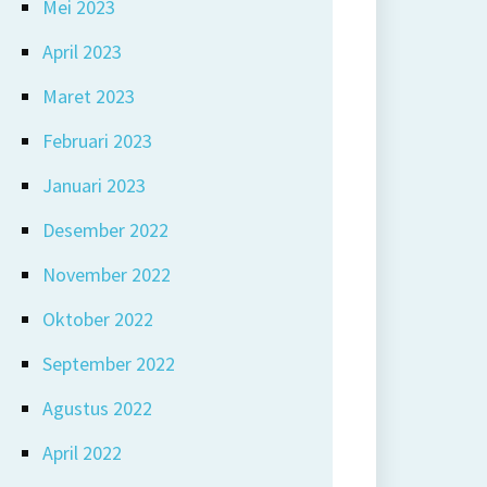
Mei 2023
April 2023
Maret 2023
Februari 2023
Januari 2023
Desember 2022
November 2022
Oktober 2022
September 2022
Agustus 2022
April 2022