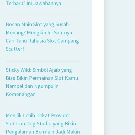
Terbaru? Ini Jawabannya
Bosan Main Slot yang Susah
Menang? Mungkin Ini Saatnya
Cari Tahu Rahasia Slot Gampang
Scatter!
Sticky Wild: Simbol Ajaib yang
Bisa Bikin Permainan Slot Kamu
Nempel dan Ngumpulin
Kemenangan
Menilik Lebih Dekat Provider
Slot Iron Dog Studio yang Bikin
Pengalaman Bermain Jadi Makin