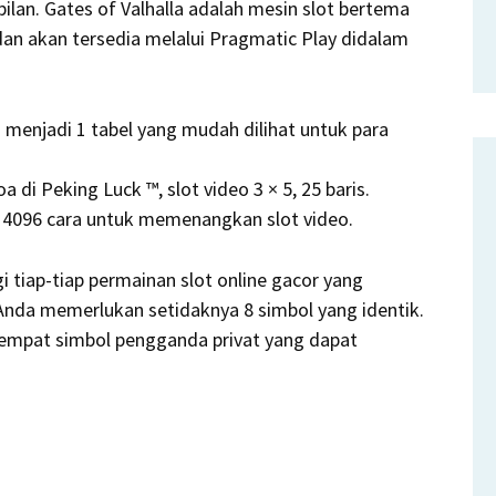
ilan. Gates of Valhalla adalah mesin slot bertema
 dan akan tersedia melalui Pragmatic Play didalam
 menjadi 1 tabel yang mudah dilihat untuk para
di Peking Luck ™, slot video 3 × 5, 25 baris.
 6, 4096 cara untuk memenangkan slot video.
 tiap-tiap permainan slot online gacor yang
nda memerlukan setidaknya 8 simbol yang identik.
ada empat simbol pengganda privat yang dapat