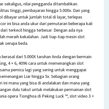
ar sekaligus, nilai pengganda ditambahkan.
litas tinggi, pembayaran hingga 5.000x. Dan yang
dibayar untuk jumlah total di layar, terlepas
cor ini bisa anda ukur dari pemutaran beberapa kali
dari terkecil hingga terbesar. Dengan ada nya
ah meraih kekalahan. Jadi tiap-tiap mesin slot
ak serupa beda.
berasal dari 5.000X taruhan Anda dengan bermain
 King, 4 × 6, 4096 cara untuk memenangkan slot
ersama pemicu lagi yang sering untuk menggapai
emenangan Liar hingga 5x. Sebagian orang
ri ini mana yang bisa di andalakan dan mana yang
n jangan dulu takut untuk melakukan permainan slot
unia opera Tionghoa di Peking Luck ™, slot video 3 ×