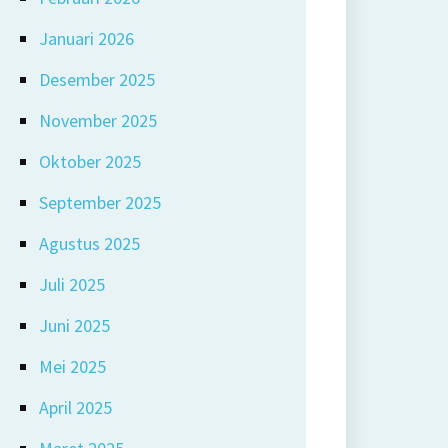
Januari 2026
Desember 2025
November 2025
Oktober 2025
September 2025
Agustus 2025
Juli 2025
Juni 2025
Mei 2025
April 2025