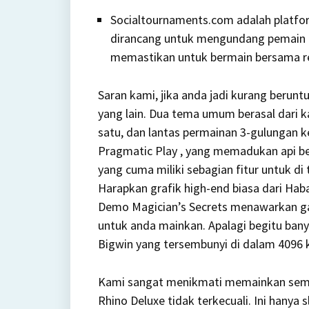
Socialtournaments.com adalah platfor
dirancang untuk mengundang pemain 
memastikan untuk bermain bersama real
Saran kami, jika anda jadi kurang beruntu
yang lain. Dua tema umum berasal dari k
satu, dan lantas permainan 3-gulungan ke
Pragmatic Play , yang memadukan api bers
yang cuma miliki sebagian fitur untuk di t
Harapkan grafik high-end biasa dari Ha
Demo Magician’s Secrets menawarkan ga
untuk anda mainkan. Apalagi begitu bany
Bigwin yang tersembunyi di dalam 4096 k
Kami sangat menikmati memainkan semua
Rhino Deluxe tidak terkecuali. Ini hanya 