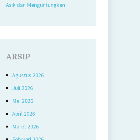
Asik dan Menguntungkan
ARSIP
Agustus 2026
Juli 2026
Mei 2026
April 2026
Maret 2026
Februari 2026