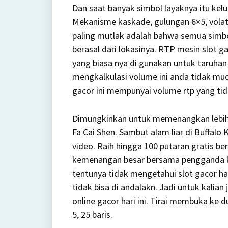
Dan saat banyak simbol layaknya itu kelu
Mekanisme kaskade, gulungan 6×5, volati
paling mutlak adalah bahwa semua simbol 
berasal dari lokasinya. RTP mesin slot ga
yang biasa nya di gunakan untuk taruhan 
mengkalkulasi volume ini anda tidak mud
gacor ini mempunyai volume rtp yang tid
Dimungkinkan untuk memenangkan lebih 
Fa Cai Shen. Sambut alam liar di Buffalo
video. Raih hingga 100 putaran gratis b
kemenangan besar bersama pengganda k
tentunya tidak mengetahui slot gacor ha
tidak bisa di andalakn. Jadi untuk kalia
online gacor hari ini. Tirai membuka ke d
5, 25 baris.