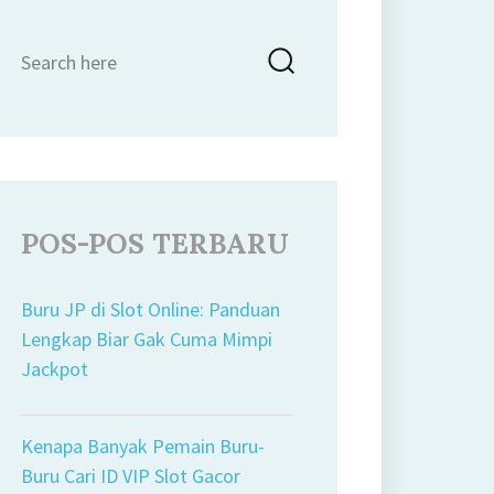
Search
Search
for:
POS-POS TERBARU
Buru JP di Slot Online: Panduan
Lengkap Biar Gak Cuma Mimpi
Jackpot
Kenapa Banyak Pemain Buru-
Buru Cari ID VIP Slot Gacor