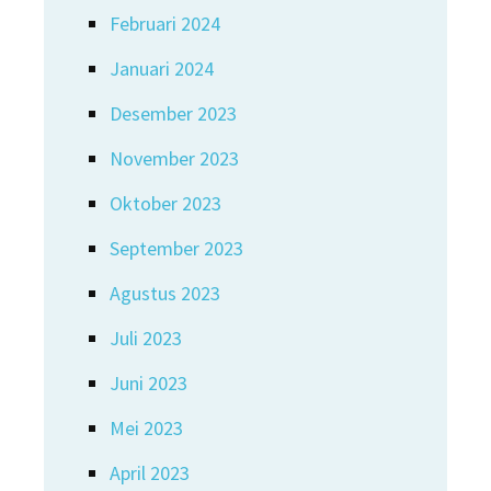
Februari 2024
Januari 2024
Desember 2023
November 2023
Oktober 2023
September 2023
Agustus 2023
Juli 2023
Juni 2023
Mei 2023
April 2023