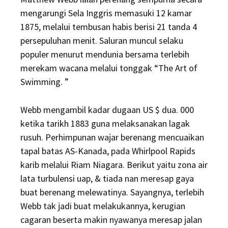
mengarungi Sela Inggris memasuki 12 kamar
1875, melalui tembusan habis berisi 21 tanda 4
persepuluhan menit. Saluran muncul selaku
populer menurut mendunia bersama terlebih
merekam wacana melalui tonggak “The Art of
Swimming. ”
Webb mengambil kadar dugaan US $ dua. 000
ketika tarikh 1883 guna melaksanakan lagak
rusuh. Perhimpunan wajar berenang mencuaikan
tapal batas AS-Kanada, pada Whirlpool Rapids
karib melalui Riam Niagara. Berikut yaitu zona air
lata turbulensi uap, & tiada nan meresap gaya
buat berenang melewatinya. Sayangnya, terlebih
Webb tak jadi buat melakukannya, kerugian
cagaran beserta makin nyawanya meresap jalan