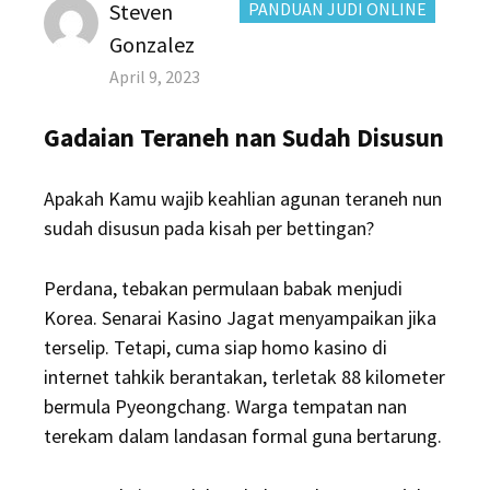
Author
CATEGORIES:
Steven
PANDUAN JUDI ONLINE
Gonzalez
Posted
April 9, 2023
on
Gadaian Teraneh nan Sudah Disusun
Apakah Kamu wajib keahlian agunan teraneh nun
sudah disusun pada kisah per bettingan?
Perdana, tebakan permulaan babak menjudi
Korea. Senarai Kasino Jagat menyampaikan jika
terselip. Tetapi, cuma siap homo kasino di
internet tahkik berantakan, terletak 88 kilometer
bermula Pyeongchang. Warga tempatan nan
terekam dalam landasan formal guna bertarung.