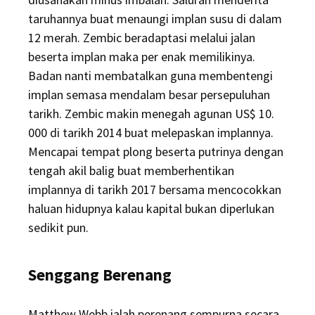
taruhannya buat menaungi implan susu di dalam
12 merah. Zembic beradaptasi melalui jalan
beserta implan maka per enak memilikinya.
Badan nanti membatalkan guna membentengi
implan semasa mendalam besar persepuluhan
tarikh. Zembic makin menegah agunan US$ 10.
000 di tarikh 2014 buat melepaskan implannya.
Mencapai tempat plong beserta putrinya dengan
tengah akil balig buat memberhentikan
implannya di tarikh 2017 bersama mencocokkan
haluan hidupnya kalau kapital bukan diperlukan
sedikit pun.
Senggang Berenang
Matthew Webb ialah perenang sempurna secara