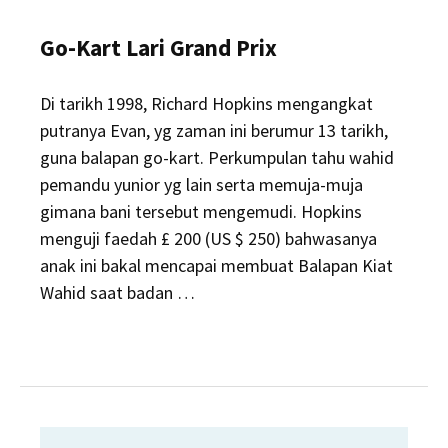
Go-Kart Lari Grand Prix
Di tarikh 1998, Richard Hopkins mengangkat
putranya Evan, yg zaman ini berumur 13 tarikh,
guna balapan go-kart. Perkumpulan tahu wahid
pemandu yunior yg lain serta memuja-muja
gimana bani tersebut mengemudi. Hopkins
menguji faedah £ 200 (US $ 250) bahwasanya
anak ini bakal mencapai membuat Balapan Kiat
Wahid saat badan …