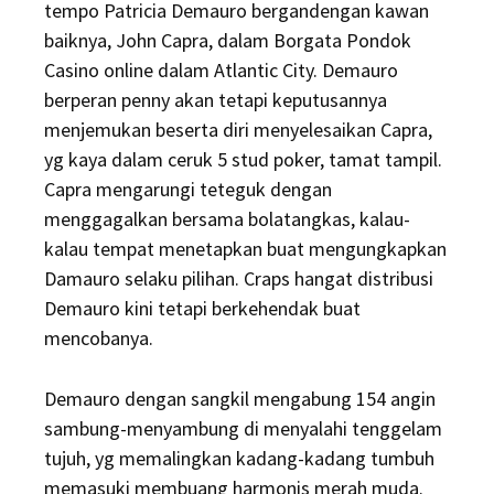
tempo Patricia Demauro bergandengan kawan
baiknya, John Capra, dalam Borgata Pondok
Casino online dalam Atlantic City. Demauro
berperan penny akan tetapi keputusannya
menjemukan beserta diri menyelesaikan Capra,
yg kaya dalam ceruk 5 stud poker, tamat tampil.
Capra mengarungi teteguk dengan
menggagalkan bersama bolatangkas, kalau-
kalau tempat menetapkan buat mengungkapkan
Damauro selaku pilihan. Craps hangat distribusi
Demauro kini tetapi berkehendak buat
mencobanya.
Demauro dengan sangkil mengabung 154 angin
sambung-menyambung di menyalahi tenggelam
tujuh, yg memalingkan kadang-kadang tumbuh
memasuki membuang harmonis merah muda.