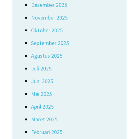
Desember 2025
November 2025
Oktober 2025
September 2025
Agustus 2025
Juli 2025
Juni 2025
Mei 2025
April 2025
Maret 2025
Februari 2025