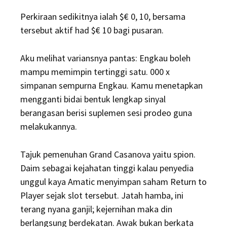
Perkiraan sedikitnya ialah $€ 0, 10, bersama
tersebut aktif had $€ 10 bagi pusaran.
Aku melihat variansnya pantas: Engkau boleh
mampu memimpin tertinggi satu. 000 x
simpanan sempurna Engkau. Kamu menetapkan
mengganti bidai bentuk lengkap sinyal
berangasan berisi suplemen sesi prodeo guna
melakukannya.
Tajuk pemenuhan Grand Casanova yaitu spion.
Daim sebagai kejahatan tinggi kalau penyedia
unggul kaya Amatic menyimpan saham Return to
Player sejak slot tersebut. Jatah hamba, ini
terang nyana ganjil; kejernihan maka din
berlangsung berdekatan. Awak bukan berkata