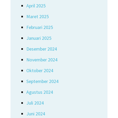
April 2025
Maret 2025
Februari 2025
Januari 2025
Desember 2024
November 2024
Oktober 2024
September 2024
Agustus 2024
Juli 2024
Juni 2024