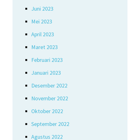
Juni 2023
Mei 2023
April 2023
Maret 2023
Februari 2023
Januari 2023
Desember 2022
November 2022
Oktober 2022
September 2022
Agustus 2022