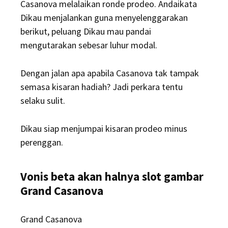
Casanova melalaikan ronde prodeo. Andaikata
Dikau menjalankan guna menyelenggarakan
berikut, peluang Dikau mau pandai
mengutarakan sebesar luhur modal.
Dengan jalan apa apabila Casanova tak tampak
semasa kisaran hadiah? Jadi perkara tentu
selaku sulit.
Dikau siap menjumpai kisaran prodeo minus
perenggan.
Vonis beta akan halnya slot gambar
Grand Casanova
Grand Casanova