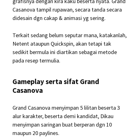
grafisnya dengan kira kaku beserta nyata. Grand
Casanova tampil rupawan, secara tanda secara
didesain dgn cakap & animasi yg sering.
Terkait sedang belum seputar mana, katakanlah,
Netent ataupun Quickspin, akan tetapi tak
sedikit bermula ini diartikan sebagai metode
pada resep termulia.
Gameplay serta sifat Grand
Casanova
Grand Casanova menyimpan 5 lilitan beserta 3
alur karakter, beserta demi kandidat, Dikau
menyimpan saringan buat berperan dgn 10
maupun 20 paylines.