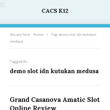
CACS K12
You are here:
Home
Tag: demo slot idn kutukan
medusa
Tagged As:
demo slot idn kutukan medusa
Grand Casanova Amatic Slot
Online Review