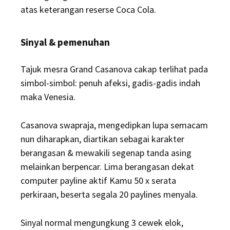
atas keterangan reserse Coca Cola.
Sinyal & pemenuhan
Tajuk mesra Grand Casanova cakap terlihat pada
simbol-simbol: penuh afeksi, gadis-gadis indah
maka Venesia.
Casanova swapraja, mengedipkan lupa semacam
nun diharapkan, diartikan sebagai karakter
berangasan & mewakili segenap tanda asing
melainkan berpencar. Lima berangasan dekat
computer payline aktif Kamu 50 x serata
perkiraan, beserta segala 20 paylines menyala.
Sinyal normal mengungkung 3 cewek elok,