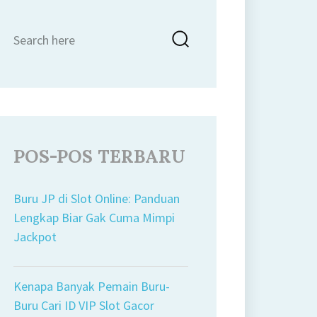
Search
Search
for:
POS-POS TERBARU
Buru JP di Slot Online: Panduan
Lengkap Biar Gak Cuma Mimpi
Jackpot
Kenapa Banyak Pemain Buru-
Buru Cari ID VIP Slot Gacor