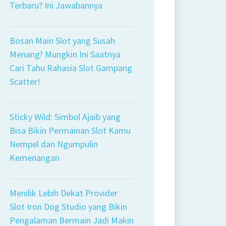
Terbaru? Ini Jawabannya
Bosan Main Slot yang Susah
Menang? Mungkin Ini Saatnya
Cari Tahu Rahasia Slot Gampang
Scatter!
Sticky Wild: Simbol Ajaib yang
Bisa Bikin Permainan Slot Kamu
Nempel dan Ngumpulin
Kemenangan
Menilik Lebih Dekat Provider
Slot Iron Dog Studio yang Bikin
Pengalaman Bermain Jadi Makin