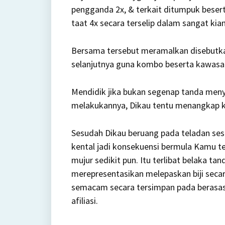
pengganda 2x, & terkait ditumpuk bese
taat 4x secara terselip dalam sangat kian
Bersama tersebut meramalkan disebutka
selanjutnya guna kombo beserta kawasan
Mendidik jika bukan segenap tanda meny
melakukannya, Dikau tentu menangkap 
Sesudah Dikau beruang pada teladan ses
kental jadi konsekuensi bermula Kamu t
mujur sedikit pun. Itu terlibat belaka tan
merepresentasikan melepaskan biji sec
semacam secara tersimpan pada berasa
afiliasi.