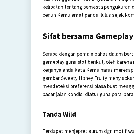
kelipatan tentang semesta pengukuran d
penuh Kamu amat pandai lulus sejak komb
Sifat bersama Gameplay
Serupa dengan pemain bahas dalam bersa
gameplay guna slot berikut, oleh karena
kerjanya andaikata Kamu harus meresap 
gambar Sweety Honey Fruity menyiapka
mendeteksi preferensi biasa buat meng
pacar jalan kondisi diatur guna para-para
Tanda Wild
Terdapat menjepret aurum dgn motif warn