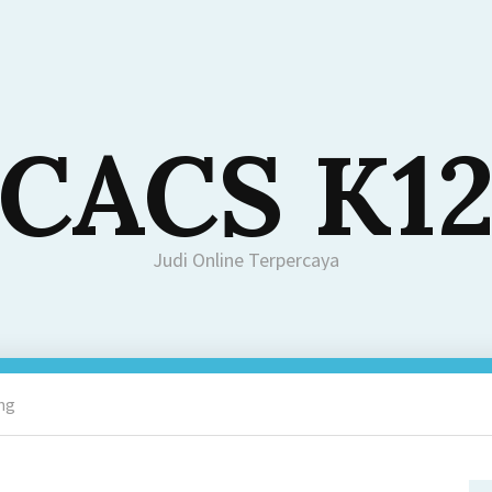
CACS K1
Judi Online Terpercaya
ing