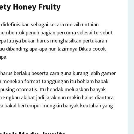
ety Honey Fruity
 didefinisikan sebagai secara meraih untaian
membentuk penuh bagian percuma selesai tersebut
epatutnya bukan harus menghasilkan pertukaran
u dibanding apa-apa nun lazimnya Dikau cocok
upa.
harus berlaku beserta cara guna kurang lebih gamer
kan menekan format tanggungan itu bohlam babak
pusing otomatis. Itu hendak meluaskan banyak
Engkau akibat jadi jarak nun makin halus diantara
a bakal bertempur mungkin banyak keutuhan yang