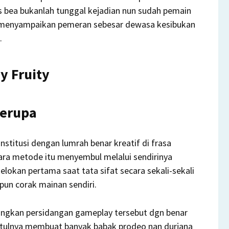
bea bukanlah tunggal kejadian nun sudah pemain
menyampaikan pemeran sebesar dewasa kesibukan
.
y Fruity
erupa
nstitusi dengan lumrah benar kreatif di frasa
ntara metode itu menyembul melalui sendirinya
lokan pertama saat tata sifat secara sekali-sekali
n corak mainan sendiri.
dingkan persidangan gameplay tersebut dgn benar
etulnya membuat banyak babak prodeo nan durjana