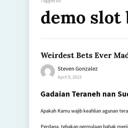
Tagged As:
demo slot 
Weirdest Bets Ever Mad
Author
Steven Gonzalez
Posted
April 9, 2023
on
Gadaian Teraneh nan Su
Apakah Kamu wajib keahlian agunan tera
Perdana, tebakan permulaan babak menju