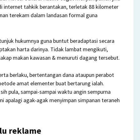
i internet tahkik berantakan, terletak 88 kilometer
nan terekam dalam landasan formal guna
tunjuk hukumnya guna buntut beradaptasi secara
akan harta darinya. Tidak lambat mengikuti,
ng cakap makan kawasan & menuruti dagang tersebut.
rta berlaku, bertentangan dana ataupun perabot
metode amat elementer buat bertarung ialah.
a sih pula, sampai-sampai waktu angin sempurna
ani apalagi agak-agak menyimpan simpanan teraneh
lu reklame