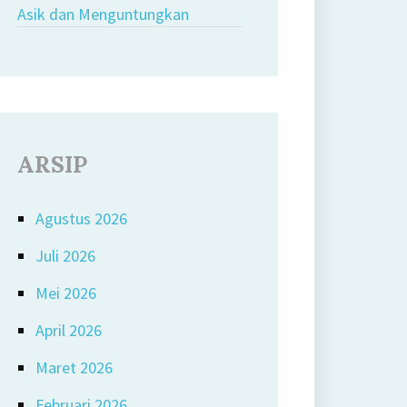
Asik dan Menguntungkan
ARSIP
Agustus 2026
Juli 2026
Mei 2026
April 2026
Maret 2026
Februari 2026