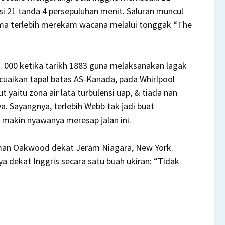
si 21 tanda 4 persepuluhan menit. Saluran muncul
ma terlebih merekam wacana melalui tonggak “The
 000 ketika tarikh 1883 guna melaksanakan lagak
uaikan tapal batas AS-Kanada, pada Whirlpool
t yaitu zona air lata turbulensi uap, & tiada nan
. Sayangnya, terlebih Webb tak jadi buat
 makin nyawanya meresap jalan ini.
an Oakwood dekat Jeram Niagara, New York.
 dekat Inggris secara satu buah ukiran: “Tidak