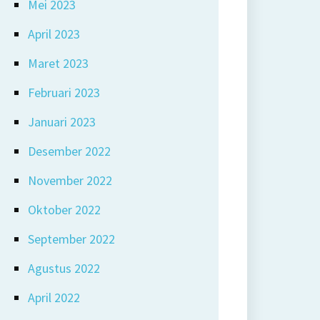
Mei 2023
April 2023
Maret 2023
Februari 2023
Januari 2023
Desember 2022
November 2022
Oktober 2022
September 2022
Agustus 2022
April 2022