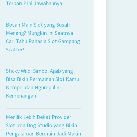
Terbaru? Ini Jawabannya
Bosan Main Slot yang Susah
Menang? Mungkin Ini Saatnya
Cari Tahu Rahasia Slot Gampang
Scatter!
Sticky Wild: Simbol Ajaib yang
Bisa Bikin Permainan Slot Kamu
Nempel dan Ngumpulin
Kemenangan
Menilik Lebih Dekat Provider
Slot Iron Dog Studio yang Bikin
Pengalaman Bermain Jadi Makin