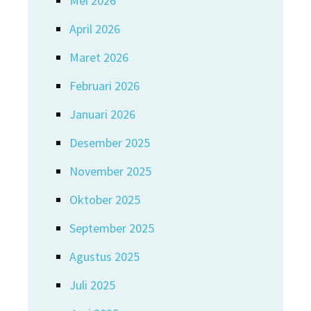
Mei 2026
April 2026
Maret 2026
Februari 2026
Januari 2026
Desember 2025
November 2025
Oktober 2025
September 2025
Agustus 2025
Juli 2025