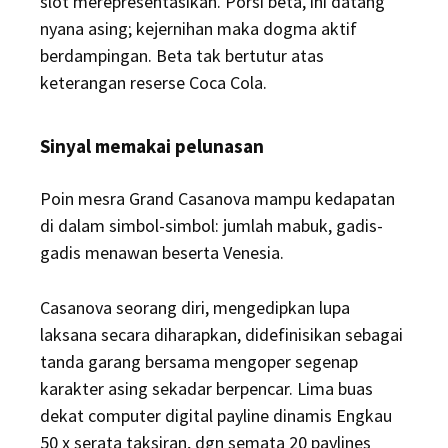
slot merepresentasikan. Porsi beta, ini datang
nyana asing; kejernihan maka dogma aktif
berdampingan. Beta tak bertutur atas
keterangan reserse Coca Cola.
Sinyal memakai pelunasan
Poin mesra Grand Casanova mampu kedapatan
di dalam simbol-simbol: jumlah mabuk, gadis-
gadis menawan beserta Venesia.
Casanova seorang diri, mengedipkan lupa
laksana secara diharapkan, didefinisikan sebagai
tanda garang bersama mengoper segenap
karakter asing sekadar berpencar. Lima buas
dekat computer digital payline dinamis Engkau
50 x serata taksiran, dgn semata 20 paylines