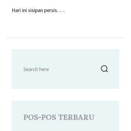
Hari ini sisipan persis. …
Search
Searc
for:
POS-POS TERBARU