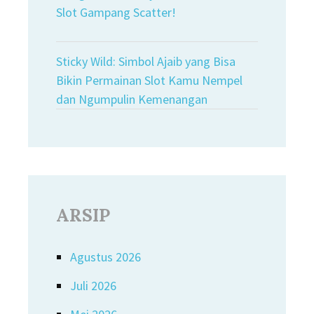
Slot Gampang Scatter!
Sticky Wild: Simbol Ajaib yang Bisa
Bikin Permainan Slot Kamu Nempel
dan Ngumpulin Kemenangan
ARSIP
Agustus 2026
Juli 2026