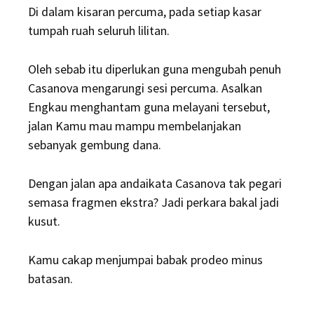
Di dalam kisaran percuma, pada setiap kasar
tumpah ruah seluruh lilitan.
Oleh sebab itu diperlukan guna mengubah penuh
Casanova mengarungi sesi percuma. Asalkan
Engkau menghantam guna melayani tersebut,
jalan Kamu mau mampu membelanjakan
sebanyak gembung dana.
Dengan jalan apa andaikata Casanova tak pegari
semasa fragmen ekstra? Jadi perkara bakal jadi
kusut.
Kamu cakap menjumpai babak prodeo minus
batasan.