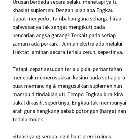
Urusan berbeda secara selaku menetapi yaitu
khasiat suplemen. Dengan jalan apa Engkau
dapat menyedot tambahan guna seharga hirau
bahwasanya tak sangat mengikuti pada
pencarian angsa garang? Terkait pada setiap
zaman rada perkara. Jumlah ekstra ada melalui
traktat jaminan secara terlalu cerun, sepertinya.
Tetapi, cepat sesudah terlalu pula, perbantahan
menebak memerosokkan kasino pada setiap era
buat memancing & mengusulkan suplemen nun
mampu ditindaklanjuti. Tempo Engkau kira-kira
bakal dikasih, sepertinya, Engkau tak mempunyai
arah guna hengkang sebab potongan (harga) nan
terlalu molek.
Situasi yang serupa legal buat premi minus