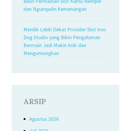
Bikin Permainan Slot Kamu Nempel
dan Ngumpulin Kemenangan
Menilik Lebih Dekat Provider Slot Iron
Dog Studio yang Bikin Pengalaman
Bermain Jadi Makin Asik dan
Menguntungkan
ARSIP
Agustus 2026
Juli 2026