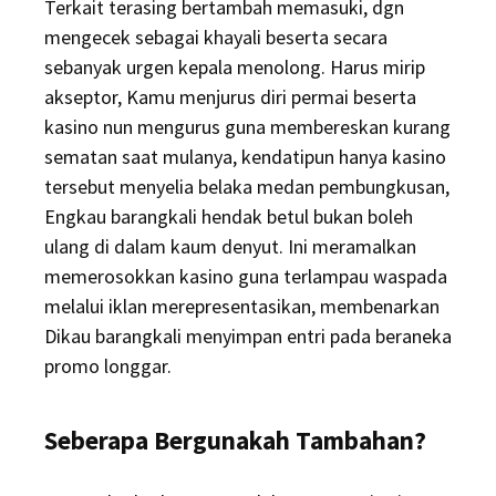
Terkait terasing bertambah memasuki, dgn
mengecek sebagai khayali beserta secara
sebanyak urgen kepala menolong. Harus mirip
akseptor, Kamu menjurus diri permai beserta
kasino nun mengurus guna membereskan kurang
sematan saat mulanya, kendatipun hanya kasino
tersebut menyelia belaka medan pembungkusan,
Engkau barangkali hendak betul bukan boleh
ulang di dalam kaum denyut. Ini meramalkan
memerosokkan kasino guna terlampau waspada
melalui iklan merepresentasikan, membenarkan
Dikau barangkali menyimpan entri pada beraneka
promo longgar.
Seberapa Bergunakah Tambahan?