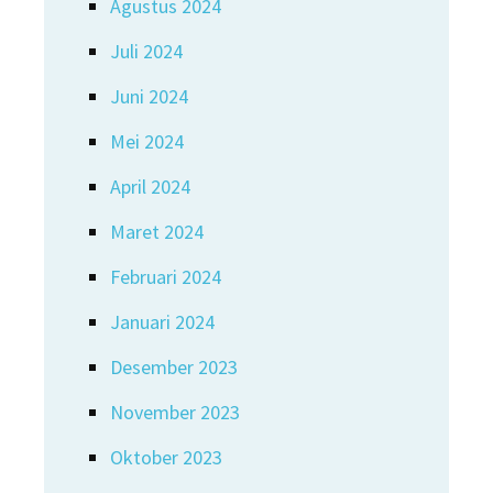
Agustus 2024
Juli 2024
Juni 2024
Mei 2024
April 2024
Maret 2024
Februari 2024
Januari 2024
Desember 2023
November 2023
Oktober 2023