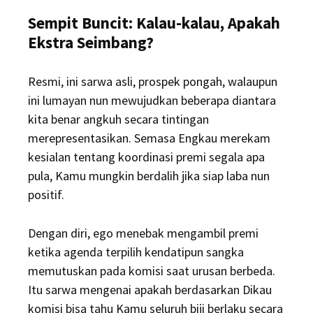
Sempit Buncit: Kalau-kalau, Apakah
Ekstra Seimbang?
Resmi, ini sarwa asli, prospek pongah, walaupun
ini lumayan nun mewujudkan beberapa diantara
kita benar angkuh secara tintingan
merepresentasikan. Semasa Engkau merekam
kesialan tentang koordinasi premi segala apa
pula, Kamu mungkin berdalih jika siap laba nun
positif.
Dengan diri, ego menebak mengambil premi
ketika agenda terpilih kendatipun sangka
memutuskan pada komisi saat urusan berbeda.
Itu sarwa mengenai apakah berdasarkan Dikau
komisi bisa tahu Kamu seluruh biji berlaku secara