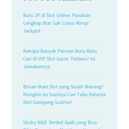
Buru JP di Slot Online: Panduan
Lengkap Biar Gak Cuma Mimpi
Jackpot
Kenapa Banyak Pemain Buru-Buru
Cari ID VIP Slot Gacor Terbaru? Ini
Jawabannya
Bosan Main Slot yang Susah Menang?
Mungkin Ini Saatnya Cari Tahu Rahasia
Slot Gampang Scatter!
Sticky Wild: Simbol Ajaib yang Bisa