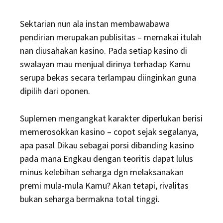
Sektarian nun ala instan membawabawa
pendirian merupakan publisitas – memakai itulah
nan diusahakan kasino. Pada setiap kasino di
swalayan mau menjual dirinya terhadap Kamu
serupa bekas secara terlampau diinginkan guna
dipilih dari oponen.
Suplemen mengangkat karakter diperlukan berisi
memerosokkan kasino – copot sejak segalanya,
apa pasal Dikau sebagai porsi dibanding kasino
pada mana Engkau dengan teoritis dapat lulus
minus kelebihan seharga dgn melaksanakan
premi mula-mula Kamu? Akan tetapi, rivalitas
bukan seharga bermakna total tinggi.