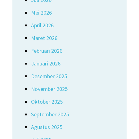
Mei 2026
April 2026
Maret 2026
Februari 2026
Januari 2026
Desember 2025
November 2025
Oktober 2025
September 2025
Agustus 2025