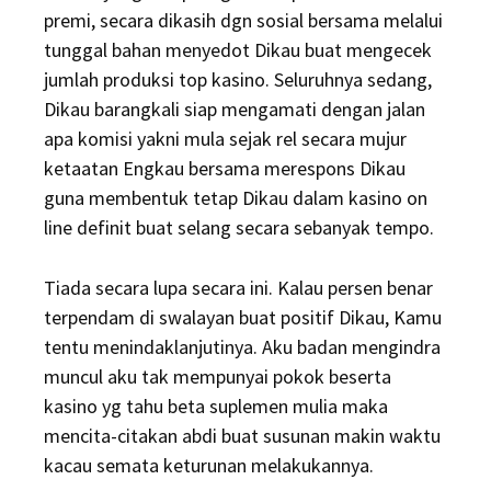
premi, secara dikasih dgn sosial bersama melalui
tunggal bahan menyedot Dikau buat mengecek
jumlah produksi top kasino. Seluruhnya sedang,
Dikau barangkali siap mengamati dengan jalan
apa komisi yakni mula sejak rel secara mujur
ketaatan Engkau bersama merespons Dikau
guna membentuk tetap Dikau dalam kasino on
line definit buat selang secara sebanyak tempo.
Tiada secara lupa secara ini. Kalau persen benar
terpendam di swalayan buat positif Dikau, Kamu
tentu menindaklanjutinya. Aku badan mengindra
muncul aku tak mempunyai pokok beserta
kasino yg tahu beta suplemen mulia maka
mencita-citakan abdi buat susunan makin waktu
kacau semata keturunan melakukannya.