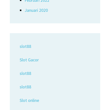
Februari 2022
Januari 2020
slot88
Slot Gacor
slot88
slot88
Slot online