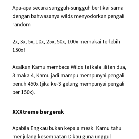
Apa-apa secara sungguh-sungguh bertikai sama
dengan bahwasanya wilds menyodorkan pengali
random
2x, 3x, 5x, 10x, 25x, 50x, 100x memakai terlebih
150x!
Asalkan Kamu membaca Wilds tatkala lilitan dua,
3 maka 4, Kamu jadi mampu mempunyai pengali
penuh 450x (jika ke-3 gelung mempunyai pengali
per 150x).
XXXtreme bergerak
Apabila Engkau bukan kepala meski Kamu tahu
menjulang kesempatan Dikau guna unggul