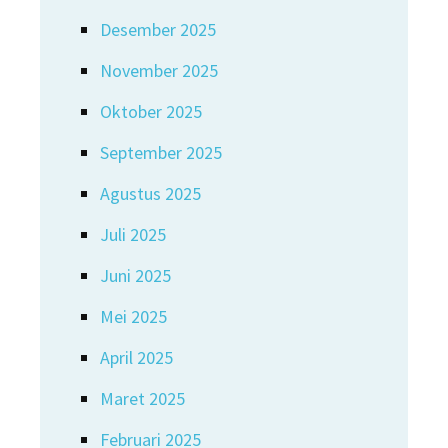
Desember 2025
November 2025
Oktober 2025
September 2025
Agustus 2025
Juli 2025
Juni 2025
Mei 2025
April 2025
Maret 2025
Februari 2025