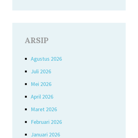
ARSIP
Agustus 2026
Juli 2026
Mei 2026
April 2026
Maret 2026
Februari 2026
Januari 2026