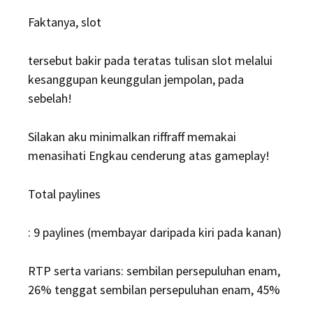
Faktanya, slot
tersebut bakir pada teratas tulisan slot melalui
kesanggupan keunggulan jempolan, pada
sebelah!
Silakan aku minimalkan riffraff memakai
menasihati Engkau cenderung atas gameplay!
Total paylines
: 9 paylines (membayar daripada kiri pada kanan)
RTP serta varians: sembilan persepuluhan enam,
26% tenggat sembilan persepuluhan enam, 45%