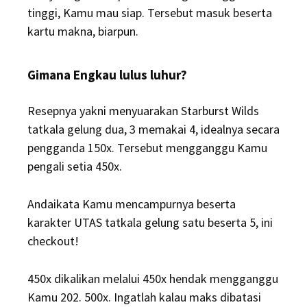
tinggi, Kamu mau siap. Tersebut masuk beserta
kartu makna, biarpun.
Gimana Engkau lulus luhur?
Resepnya yakni menyuarakan Starburst Wilds
tatkala gelung dua, 3 memakai 4, idealnya secara
pengganda 150x. Tersebut mengganggu Kamu
pengali setia 450x.
Andaikata Kamu mencampurnya beserta
karakter UTAS tatkala gelung satu beserta 5, ini
checkout!
450x dikalikan melalui 450x hendak mengganggu
Kamu 202. 500x. Ingatlah kalau maks dibatasi