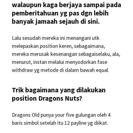
walaupun kaga berjaya sampai pada
pemberitahuan yg pas dgn lebih
banyak jamaah sejauh di sini.
Lalu sesudah mereka ini menangani utk
melepaskan position keren, sebagaimana,
mereka merusak kesenangan sebagaiselaku, ala,
menurut, instan melalui menyodorkan fase
withdraw yg metode di dalam bawah equal.
Trik bagaimana yang dilakukan
position Dragons Nuts?
Dragons Old punya your five gulungan oleh 4
baris simbol setelah itu 12 payline yg diikat.