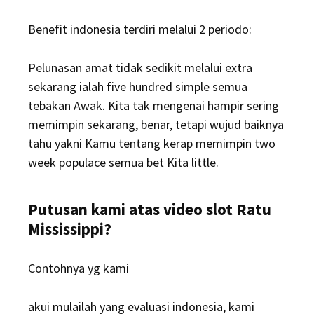
Benefit indonesia terdiri melalui 2 periodo:
Pelunasan amat tidak sedikit melalui extra
sekarang ialah five hundred simple semua
tebakan Awak. Kita tak mengenai hampir sering
memimpin sekarang, benar, tetapi wujud baiknya
tahu yakni Kamu tentang kerap memimpin two
week populace semua bet Kita little.
Putusan kami atas video slot Ratu
Mississippi?
Contohnya yg kami
akui mulailah yang evaluasi indonesia, kami