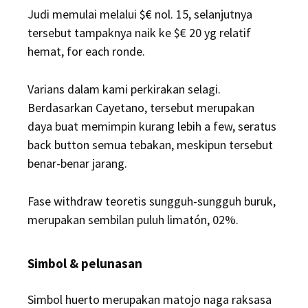
Judi memulai melalui $€ nol. 15, selanjutnya
tersebut tampaknya naik ke $€ 20 yg relatif
hemat, for each ronde.
Varians dalam kami perkirakan selagi.
Berdasarkan Cayetano, tersebut merupakan
daya buat memimpin kurang lebih a few, seratus
back button semua tebakan, meskipun tersebut
benar-benar jarang.
Fase withdraw teoretis sungguh-sungguh buruk,
merupakan sembilan puluh limatón, 02%.
Simbol & pelunasan
Simbol huerto merupakan matojo naga raksasa