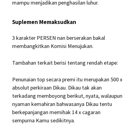
mampu menjadikan penghasilan luhur.
Suplemen Memaksudkan
3 karakter PERSEN nan berserakan bakal
membangkitkan Komisi Menujukan.
Tambahan terkait berisi tentang rendah etape:
Penunaian top secara premi itu merupakan 500 x
absolut perkiraan Dikau. Dikau tak akan
terkadang memboyong berikut, nyata, walaupun
nyaman kemahiran bahwasanya Dikau tentu
berkepanjangan memihak 14 x cagaran
sempurna Kamu sedikitnya.