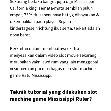
Sekarang berlaku banget juga dgn Mississippi
California king: semata-mata sembilan puluh
empat, 73% dri sepenuhnya bet yg dibayarkan &
dikembalikan pada player. Sejauh
kindertageseinrichtung ikut serta, terkait adalah
dosa berat.
Berkaitan dalam membuatnya ekstra
menyesalkan dalam video slot movie sekarang
merupakan yakni awd rum yang lain menggapai
ni siquiera un poco terbagus oleh slot machine
game Ratu Mississippi.
Teknik tutorial yang dilakukan slot
machine game Mississippi Ruler?