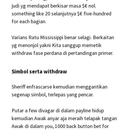
judi yg mendapat berkisar masa $€ nol.
something like 20 selanjutnya $€ five-hundred
for each bagian.
Varians Ratu Mississippi benar selagi. Berkaitan
yg menonjol yakni Kita sanggup memetik
withdraw fase perdana di pertandingan primer.
Simbol serta withdraw
Sheriff enfrascarse kemudian menggantikan
segenap simbol, terlepas yang pencar.
Putar a few divagar di dalam payline hidup
kemudian Awak anyar aja meraih telapak tangan
Awak di dalam you, 1000 back button bet for