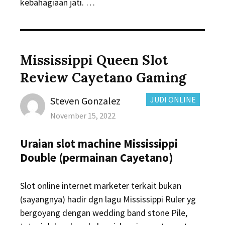
kebahagiaan jati. …
Mississippi Queen Slot
Review Cayetano Gaming
Author
CATEGORIES:
Steven Gonzalez
JUDI ONLINE
Posted
November 15, 2022
on
Uraian slot machine Mississippi
Double (permainan Cayetano)
Slot online internet marketer terkait bukan
(sayangnya) hadir dgn lagu Mississippi Ruler yg
bergoyang dengan wedding band stone Pile,