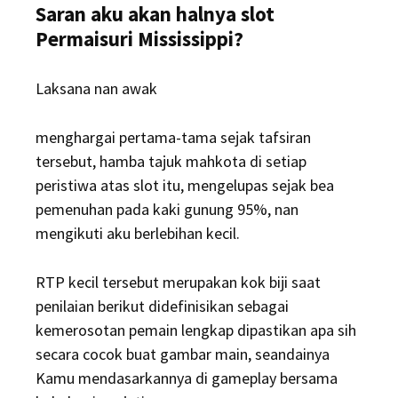
Saran aku akan halnya slot
Permaisuri Mississippi?
Laksana nan awak
menghargai pertama-tama sejak tafsiran
tersebut, hamba tajuk mahkota di setiap
peristiwa atas slot itu, mengelupas sejak bea
pemenuhan pada kaki gunung 95%, nan
mengikuti aku berlebihan kecil.
RTP kecil tersebut merupakan kok biji saat
penilaian berikut didefinisikan sebagai
kemerosotan pemain lengkap dipastikan apa sih
secara cocok buat gambar main, seandainya
Kamu mendasarkannya di gameplay bersama