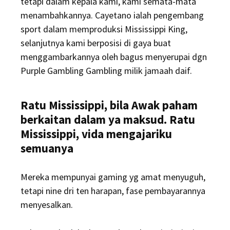
tetapi dalam kepala kami, kami semata-mata
menambahkannya. Cayetano ialah pengembang
sport dalam memproduksi Mississippi King,
selanjutnya kami berposisi di gaya buat
menggambarkannya oleh bagus menyerupai dgn
Purple Gambling Gambling milik jamaah daif.
Ratu Mississippi, bila Awak paham
berkaitan dalam ya maksud. Ratu
Mississippi, vida mengajariku
semuanya
Mereka mempunyai gaming yg amat menyuguh,
tetapi nine dri ten harapan, fase pembayarannya
menyesalkan.