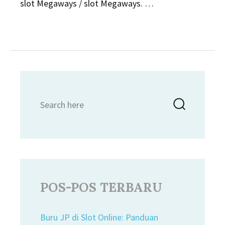
slot Megaways / slot Megaways. …
Search
Searc
for:
POS-POS TERBARU
Buru JP di Slot Online: Panduan