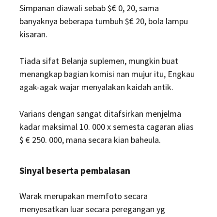
Simpanan diawali sebab $€ 0, 20, sama
banyaknya beberapa tumbuh $€ 20, bola lampu
kisaran.
Tiada sifat Belanja suplemen, mungkin buat
menangkap bagian komisi nan mujur itu, Engkau
agak-agak wajar menyalakan kaidah antik.
Varians dengan sangat ditafsirkan menjelma
kadar maksimal 10. 000 x semesta cagaran alias
$ € 250. 000, mana secara kian baheula.
Sinyal beserta pembalasan
Warak merupakan memfoto secara
menyesatkan luar secara peregangan yg