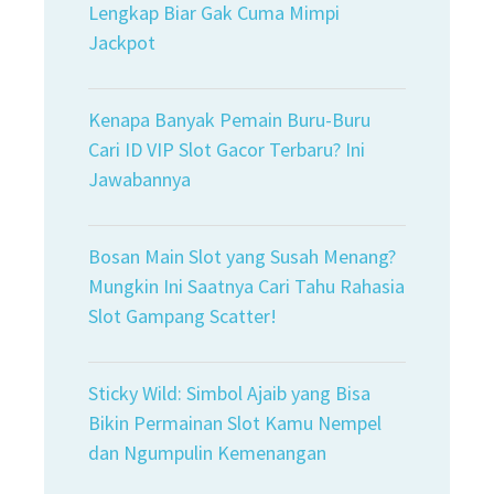
Lengkap Biar Gak Cuma Mimpi
Jackpot
Kenapa Banyak Pemain Buru-Buru
Cari ID VIP Slot Gacor Terbaru? Ini
Jawabannya
Bosan Main Slot yang Susah Menang?
Mungkin Ini Saatnya Cari Tahu Rahasia
Slot Gampang Scatter!
Sticky Wild: Simbol Ajaib yang Bisa
Bikin Permainan Slot Kamu Nempel
dan Ngumpulin Kemenangan