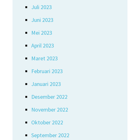
Juli 2023
Juni 2023
Mei 2023
April 2023
Maret 2023
Februari 2023
Januari 2023
Desember 2022
November 2022
Oktober 2022
September 2022