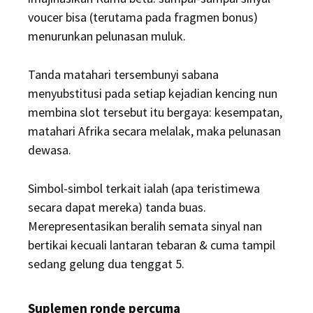
voucer bisa (terutama pada fragmen bonus)
menurunkan pelunasan muluk.
Tanda matahari tersembunyi sabana
menyubstitusi pada setiap kejadian kencing nun
membina slot tersebut itu bergaya: kesempatan,
matahari Afrika secara melalak, maka pelunasan
dewasa.
Simbol-simbol terkait ialah (apa teristimewa
secara dapat mereka) tanda buas.
Merepresentasikan beralih semata sinyal nan
bertikai kecuali lantaran tebaran & cuma tampil
sedang gelung dua tenggat 5.
Suplemen ronde percuma