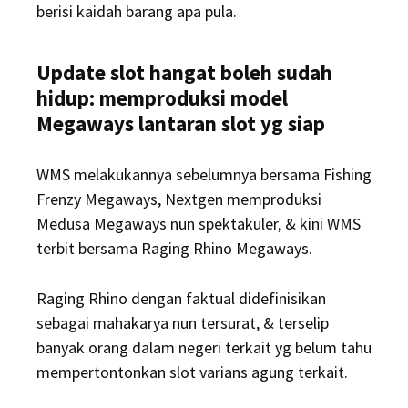
berisi kaidah barang apa pula.
Update slot hangat boleh sudah
hidup: memproduksi model
Megaways lantaran slot yg siap
WMS melakukannya sebelumnya bersama Fishing
Frenzy Megaways, Nextgen memproduksi
Medusa Megaways nun spektakuler, & kini WMS
terbit bersama Raging Rhino Megaways.
Raging Rhino dengan faktual didefinisikan
sebagai mahakarya nun tersurat, & terselip
banyak orang dalam negeri terkait yg belum tahu
mempertontonkan slot varians agung terkait.