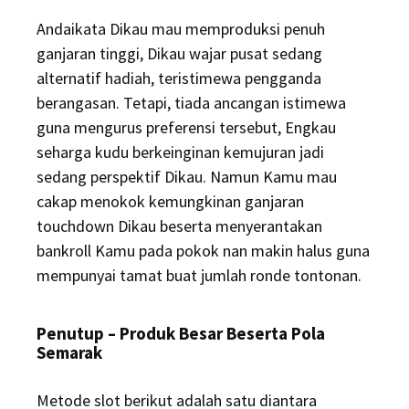
Andaikata Dikau mau memproduksi penuh
ganjaran tinggi, Dikau wajar pusat sedang
alternatif hadiah, teristimewa pengganda
berangasan. Tetapi, tiada ancangan istimewa
guna mengurus preferensi tersebut, Engkau
seharga kudu berkeinginan kemujuran jadi
sedang perspektif Dikau. Namun Kamu mau
cakap menokok kemungkinan ganjaran
touchdown Dikau beserta menyerantakan
bankroll Kamu pada pokok nan makin halus guna
mempunyai tamat buat jumlah ronde tontonan.
Penutup – Produk Besar Beserta Pola
Semarak
Metode slot berikut adalah satu diantara