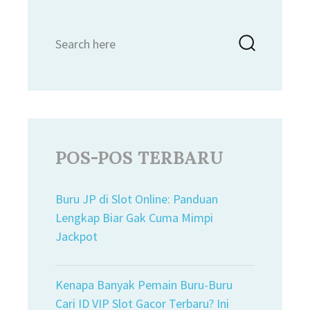
Search
Searc
for:
POS-POS TERBARU
Buru JP di Slot Online: Panduan
Lengkap Biar Gak Cuma Mimpi
Jackpot
Kenapa Banyak Pemain Buru-Buru
Cari ID VIP Slot Gacor Terbaru? Ini