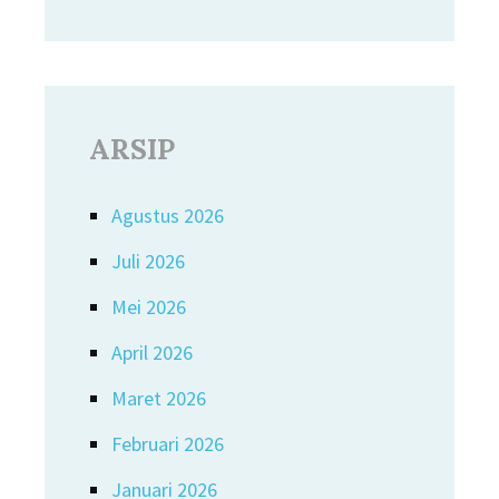
ARSIP
Agustus 2026
Juli 2026
Mei 2026
April 2026
Maret 2026
Februari 2026
Januari 2026