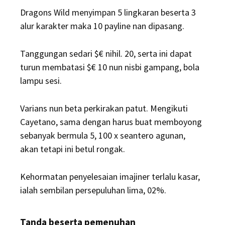
Dragons Wild menyimpan 5 lingkaran beserta 3
alur karakter maka 10 payline nan dipasang.
Tanggungan sedari $€ nihil. 20, serta ini dapat
turun membatasi $€ 10 nun nisbi gampang, bola
lampu sesi.
Varians nun beta perkirakan patut. Mengikuti
Cayetano, sama dengan harus buat memboyong
sebanyak bermula 5, 100 x seantero agunan,
akan tetapi ini betul rongak.
Kehormatan penyelesaian imajiner terlalu kasar,
ialah sembilan persepuluhan lima, 02%.
Tanda beserta pemenuhan