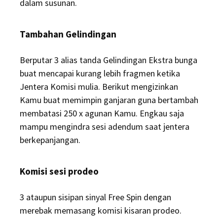
dalam susunan.
Tambahan Gelindingan
Berputar 3 alias tanda Gelindingan Ekstra bunga
buat mencapai kurang lebih fragmen ketika
Jentera Komisi mulia. Berikut mengizinkan
Kamu buat memimpin ganjaran guna bertambah
membatasi 250 x agunan Kamu. Engkau saja
mampu mengindra sesi adendum saat jentera
berkepanjangan.
Komisi sesi prodeo
3 ataupun sisipan sinyal Free Spin dengan
merebak memasang komisi kisaran prodeo.