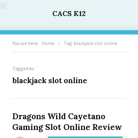
CACS K12
You are here:
Home
Tag: blackjack slot online
Tagged As:
blackjack slot online
Dragons Wild Cayetano
Gaming Slot Online Review