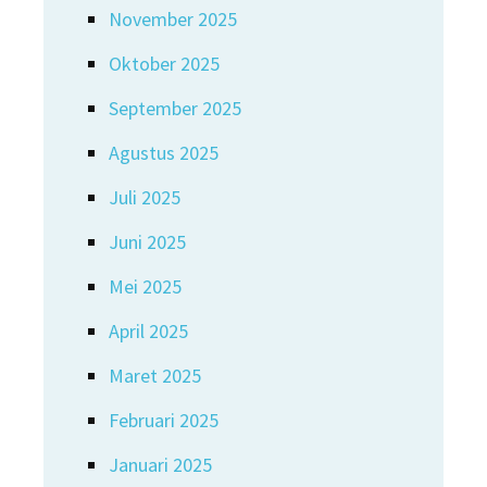
November 2025
Oktober 2025
September 2025
Agustus 2025
Juli 2025
Juni 2025
Mei 2025
April 2025
Maret 2025
Februari 2025
Januari 2025