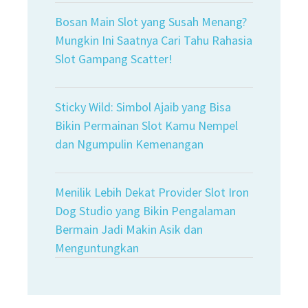
Bosan Main Slot yang Susah Menang?
Mungkin Ini Saatnya Cari Tahu Rahasia
Slot Gampang Scatter!
Sticky Wild: Simbol Ajaib yang Bisa
Bikin Permainan Slot Kamu Nempel
dan Ngumpulin Kemenangan
Menilik Lebih Dekat Provider Slot Iron
Dog Studio yang Bikin Pengalaman
Bermain Jadi Makin Asik dan
Menguntungkan