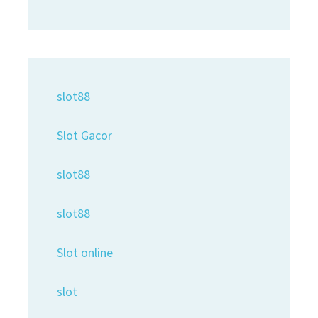
slot88
Slot Gacor
slot88
slot88
Slot online
slot