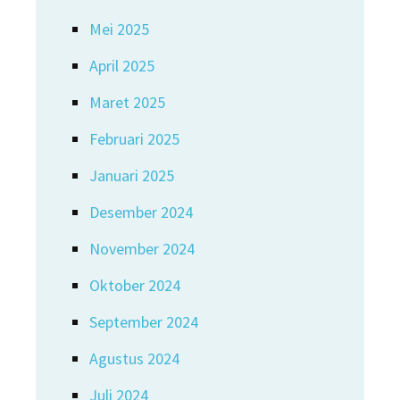
Mei 2025
April 2025
Maret 2025
Februari 2025
Januari 2025
Desember 2024
November 2024
Oktober 2024
September 2024
Agustus 2024
Juli 2024