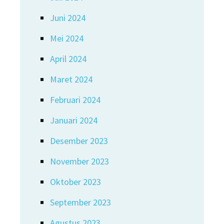
Juni 2024
Mei 2024
April 2024
Maret 2024
Februari 2024
Januari 2024
Desember 2023
November 2023
Oktober 2023
September 2023
Agustus 2023