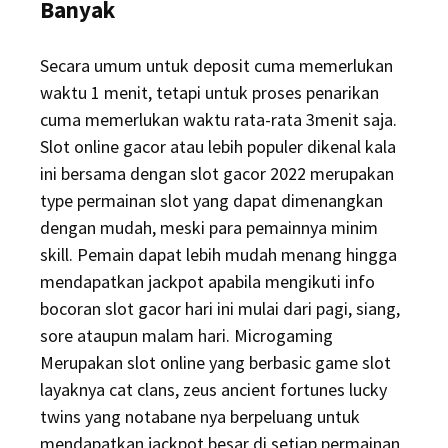
Banyak
Secara umum untuk deposit cuma memerlukan
waktu 1 menit, tetapi untuk proses penarikan
cuma memerlukan waktu rata-rata 3menit saja.
Slot online gacor atau lebih populer dikenal kala
ini bersama dengan slot gacor 2022 merupakan
type permainan slot yang dapat dimenangkan
dengan mudah, meski para pemainnya minim
skill. Pemain dapat lebih mudah menang hingga
mendapatkan jackpot apabila mengikuti info
bocoran slot gacor hari ini mulai dari pagi, siang,
sore ataupun malam hari. Microgaming
Merupakan slot online yang berbasic game slot
layaknya cat clans, zeus ancient fortunes lucky
twins yang notabane nya berpeluang untuk
mendapatkan jackpot besar di setiap permainan