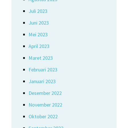
Juli 2023
Juni 2023
Mei 2023
April 2023
Maret 2023
Februari 2023
Januari 2023
Desember 2022
November 2022
Oktober 2022