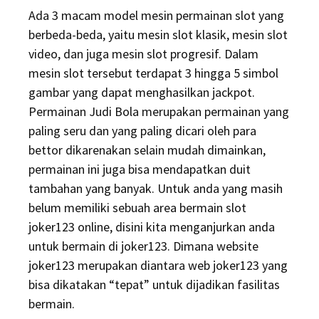
Ada 3 macam model mesin permainan slot yang
berbeda-beda, yaitu mesin slot klasik, mesin slot
video, dan juga mesin slot progresif. Dalam
mesin slot tersebut terdapat 3 hingga 5 simbol
gambar yang dapat menghasilkan jackpot.
Permainan Judi Bola merupakan permainan yang
paling seru dan yang paling dicari oleh para
bettor dikarenakan selain mudah dimainkan,
permainan ini juga bisa mendapatkan duit
tambahan yang banyak. Untuk anda yang masih
belum memiliki sebuah area bermain slot
joker123 online, disini kita menganjurkan anda
untuk bermain di joker123. Dimana website
joker123 merupakan diantara web joker123 yang
bisa dikatakan “tepat” untuk dijadikan fasilitas
bermain.