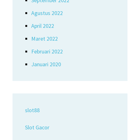
September 2022
Agustus 2022
April 2022
Maret 2022
Februari 2022
Januari 2020
slot88
Slot Gacor