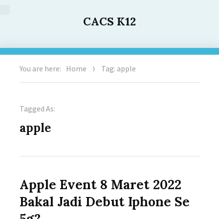
CACS K12
You are here:
Home
Tag: apple
Tagged As:
apple
Apple Event 8 Maret 2022
Bakal Jadi Debut Iphone Se
5g?