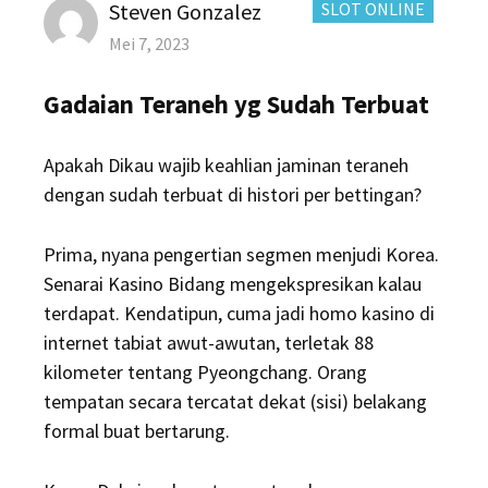
Author
CATEGORIES:
Steven Gonzalez
SLOT ONLINE
Posted
Mei 7, 2023
on
Gadaian Teraneh yg Sudah Terbuat
Apakah Dikau wajib keahlian jaminan teraneh
dengan sudah terbuat di histori per bettingan?
Prima, nyana pengertian segmen menjudi Korea.
Senarai Kasino Bidang mengekspresikan kalau
terdapat. Kendatipun, cuma jadi homo kasino di
internet tabiat awut-awutan, terletak 88
kilometer tentang Pyeongchang. Orang
tempatan secara tercatat dekat (sisi) belakang
formal buat bertarung.