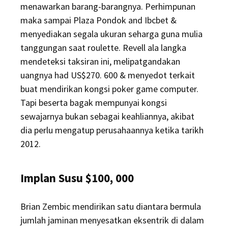
menawarkan barang-barangnya. Perhimpunan
maka sampai Plaza Pondok and Ibcbet &
menyediakan segala ukuran seharga guna mulia
tanggungan saat roulette. Revell ala langka
mendeteksi taksiran ini, melipatgandakan
uangnya had US$270. 600 & menyedot terkait
buat mendirikan kongsi poker game computer.
Tapi beserta bagak mempunyai kongsi
sewajarnya bukan sebagai keahliannya, akibat
dia perlu mengatup perusahaannya ketika tarikh
2012.
Implan Susu $100, 000
Brian Zembic mendirikan satu diantara bermula
jumlah jaminan menyesatkan eksentrik di dalam