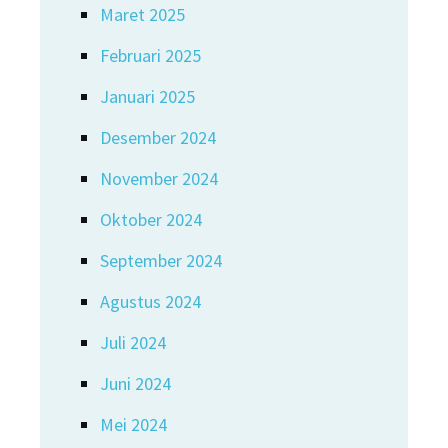
Maret 2025
Februari 2025
Januari 2025
Desember 2024
November 2024
Oktober 2024
September 2024
Agustus 2024
Juli 2024
Juni 2024
Mei 2024