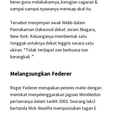
beres guna melakukannya, kerugian cagaran &
sampai-sampai nyawanya meresap akal itu.
Tersebut menyimpan awak Webb dalam
Pemakaman Oakwood dekat Jeram Niagara,
New York. Keluarganya membentuk satu
tonggak untuknya dekat Inggris secara satu
ukiran: “Tidak terdapat nan berkuasa nun
barangkali. ”
Melangsungkan Federer
Roger Federer merupakan petenis mahir dengan
memikat menyelenggarakan jagoan Wimbledon
pertamanya dalam tarikh 2003. Seorang laki2
bertanda Nick Newlife memposisikan tagan £