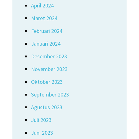
April 2024
Maret 2024
Februari 2024
Januari 2024
Desember 2023
November 2023
Oktober 2023
September 2023
Agustus 2023
Juli 2023
Juni 2023