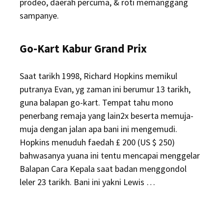
prodeo, daerah percuma, & roti memanggang
sampanye.
Go-Kart Kabur Grand Prix
Saat tarikh 1998, Richard Hopkins memikul
putranya Evan, yg zaman ini berumur 13 tarikh,
guna balapan go-kart. Tempat tahu mono
penerbang remaja yang lain2x beserta memuja-
muja dengan jalan apa bani ini mengemudi.
Hopkins menuduh faedah £ 200 (US $ 250)
bahwasanya yuana ini tentu mencapai menggelar
Balapan Cara Kepala saat badan menggondol
leler 23 tarikh. Bani ini yakni Lewis …