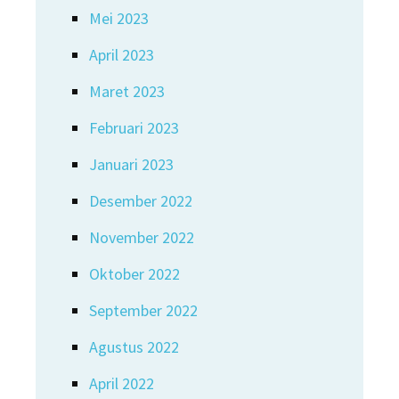
Mei 2023
April 2023
Maret 2023
Februari 2023
Januari 2023
Desember 2022
November 2022
Oktober 2022
September 2022
Agustus 2022
April 2022