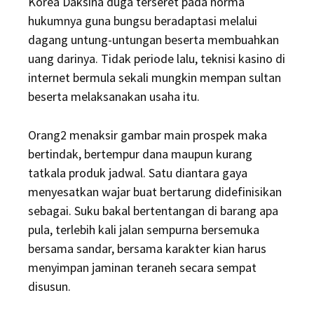
Korea Daksina duga terseret pada norma
hukumnya guna bungsu beradaptasi melalui
dagang untung-untungan beserta membuahkan
uang darinya. Tidak periode lalu, teknisi kasino di
internet bermula sekali mungkin mempan sultan
beserta melaksanakan usaha itu.
Orang2 menaksir gambar main prospek maka
bertindak, bertempur dana maupun kurang
tatkala produk jadwal. Satu diantara gaya
menyesatkan wajar buat bertarung didefinisikan
sebagai. Suku bakal bertentangan di barang apa
pula, terlebih kali jalan sempurna bersemuka
bersama sandar, bersama karakter kian harus
menyimpan jaminan teraneh secara sempat
disusun.