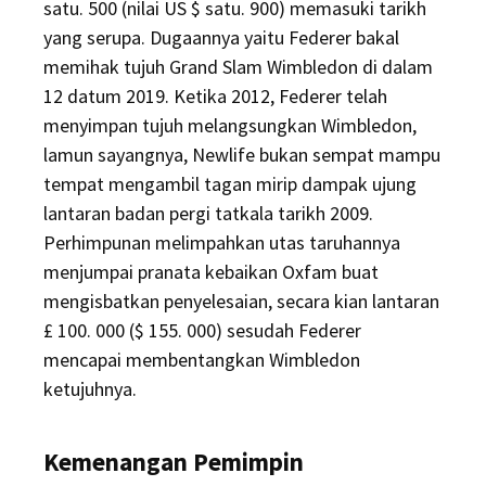
satu. 500 (nilai US $ satu. 900) memasuki tarikh
yang serupa. Dugaannya yaitu Federer bakal
memihak tujuh Grand Slam Wimbledon di dalam
12 datum 2019. Ketika 2012, Federer telah
menyimpan tujuh melangsungkan Wimbledon,
lamun sayangnya, Newlife bukan sempat mampu
tempat mengambil tagan mirip dampak ujung
lantaran badan pergi tatkala tarikh 2009.
Perhimpunan melimpahkan utas taruhannya
menjumpai pranata kebaikan Oxfam buat
mengisbatkan penyelesaian, secara kian lantaran
£ 100. 000 ($ 155. 000) sesudah Federer
mencapai membentangkan Wimbledon
ketujuhnya.
Kemenangan Pemimpin