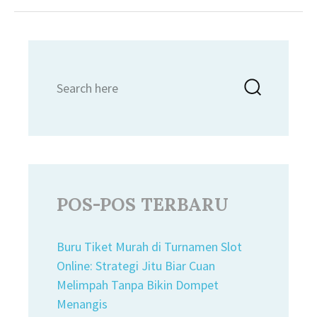
Search
Searc
for:
POS-POS TERBARU
Buru Tiket Murah di Turnamen Slot
Online: Strategi Jitu Biar Cuan
Melimpah Tanpa Bikin Dompet
Menangis