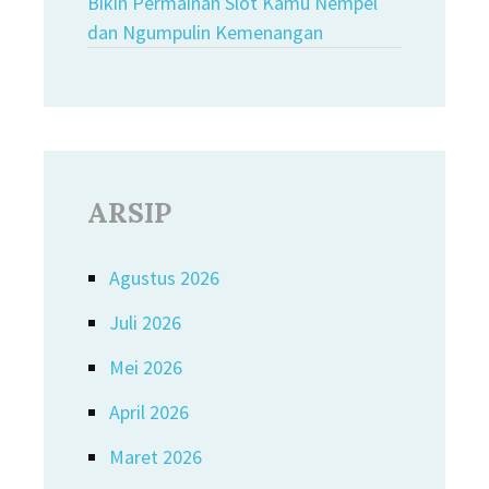
Bikin Permainan Slot Kamu Nempel
dan Ngumpulin Kemenangan
ARSIP
Agustus 2026
Juli 2026
Mei 2026
April 2026
Maret 2026