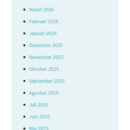
Maret 2026
Februari 2026
Januari 2026
Desember 2025
November 2025
Oktober 2025
September 2025
Agustus 2025
Juli 2025
Juni 2025
Mei 2025