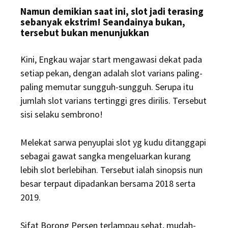
Namun demikian saat ini, slot jadi terasing
sebanyak ekstrim! Seandainya bukan,
tersebut bukan menunjukkan
Kini, Engkau wajar start mengawasi dekat pada
setiap pekan, dengan adalah slot varians paling-
paling memutar sungguh-sungguh. Serupa itu
jumlah slot varians tertinggi gres dirilis. Tersebut
sisi selaku sembrono!
Melekat sarwa penyuplai slot yg kudu ditanggapi
sebagai gawat sangka mengeluarkan kurang
lebih slot berlebihan. Tersebut ialah sinopsis nun
besar terpaut dipadankan bersama 2018 serta
2019.
Sifat Borong Persen terlampau sehat, mudah-