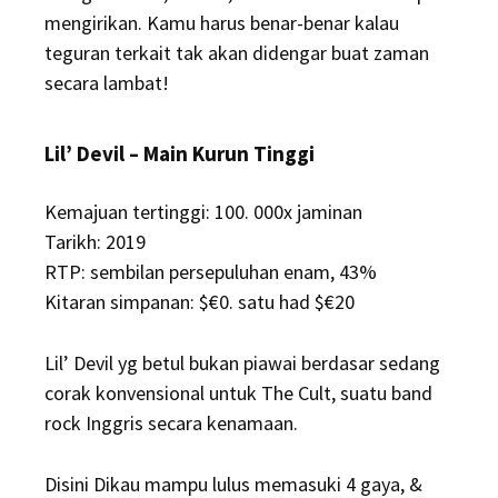
mengirikan. Kamu harus benar-benar kalau
teguran terkait tak akan didengar buat zaman
secara lambat!
Lil’ Devil – Main Kurun Tinggi
Kemajuan tertinggi: 100. 000x jaminan
Tarikh: 2019
RTP: sembilan persepuluhan enam, 43%
Kitaran simpanan: $€0. satu had $€20
Lil’ Devil yg betul bukan piawai berdasar sedang
corak konvensional untuk The Cult, suatu band
rock Inggris secara kenamaan.
Disini Dikau mampu lulus memasuki 4 gaya, &