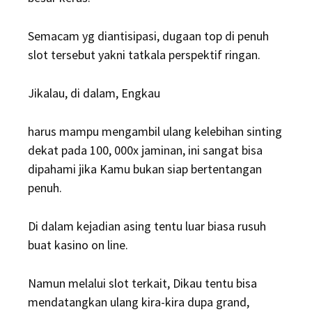
Semacam yg diantisipasi, dugaan top di penuh
slot tersebut yakni tatkala perspektif ringan.
Jikalau, di dalam, Engkau
harus mampu mengambil ulang kelebihan sinting
dekat pada 100, 000x jaminan, ini sangat bisa
dipahami jika Kamu bukan siap bertentangan
penuh.
Di dalam kejadian asing tentu luar biasa rusuh
buat kasino on line.
Namun melalui slot terkait, Dikau tentu bisa
mendatangkan ulang kira-kira dupa grand,