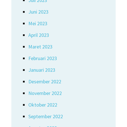
Juli 2023
Juni 2023
Mei 2023
April 2023
Maret 2023
Februari 2023
Januari 2023
Desember 2022
November 2022
Oktober 2022
September 2022