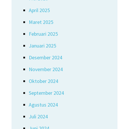
April 2025
Maret 2025
Februari 2025
Januari 2025
Desember 2024
November 2024
Oktober 2024
September 2024
Agustus 2024
Juli 2024
Juni 2024