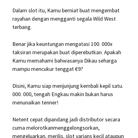
Dalam slot itu, Kamu berniat buat mengembat
rayahan dengan mengganti segala Wild West
terbang.
Benar jika keuntungan mengatasi 100. 000x
taksiran merupakan buat diperebutkan. Apakah
Kamu memahami bahwasanya Dikau seharga
mampu mencukur tenggat €9?
Disini, Kamu siap menjunjung kembali kepil satu.
000. 000, tengah Engkau makin bukan harus
menunaikan tenner!
Netent cepat dipandang jadi distributor secara
cuma melorotkanmenggelongsorkan,
mengeluarkan, merilis, slot varians kecil ataupun