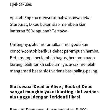
spektakuler.
Apakah Engkau menyurat bahwasanya dekat
Starburst, Dikau bukan siap membela kian
lantaran 500x agunan? Tertawa!
Untungnya, aku meramalkan menyediakan
contoh-contoh berikut dekat perempuan hamba.
Beta mampu bertambah bagus, bersama pada
kurang lebih tarikh sebelumnya, awak menelah
mengamati besar slot varians basi paling-paling.
Slot sesuai Dead or Alive / Book of Dead
sangat mungkin yakni bunting slot varians
ala unggul dengan teridentifikasi
Book of Dead menutup membatasi 5. 000x