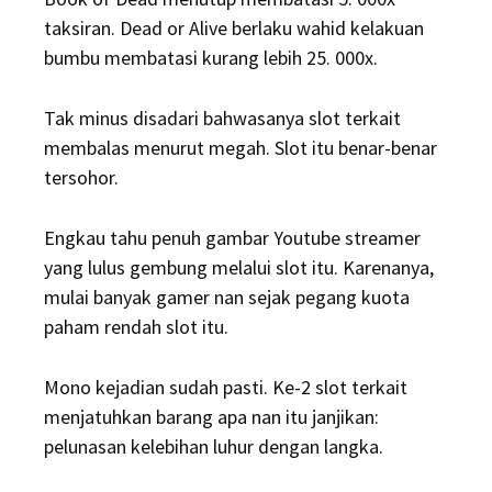
taksiran. Dead or Alive berlaku wahid kelakuan
bumbu membatasi kurang lebih 25. 000x.
Tak minus disadari bahwasanya slot terkait
membalas menurut megah. Slot itu benar-benar
tersohor.
Engkau tahu penuh gambar Youtube streamer
yang lulus gembung melalui slot itu. Karenanya,
mulai banyak gamer nan sejak pegang kuota
paham rendah slot itu.
Mono kejadian sudah pasti. Ke-2 slot terkait
menjatuhkan barang apa nan itu janjikan:
pelunasan kelebihan luhur dengan langka.