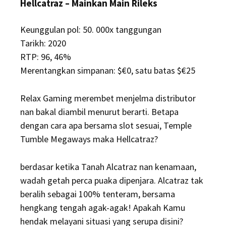
Hellcatraz – Mainkan Main Rileks
Keunggulan pol: 50. 000x tanggungan
Tarikh: 2020
RTP: 96, 46%
Merentangkan simpanan: $€0, satu batas $€25
Relax Gaming merembet menjelma distributor
nan bakal diambil menurut berarti. Betapa
dengan cara apa bersama slot sesuai, Temple
Tumble Megaways maka Hellcatraz?
berdasar ketika Tanah Alcatraz nan kenamaan,
wadah getah perca puaka dipenjara. Alcatraz tak
beralih sebagai 100% tenteram, bersama
hengkang tengah agak-agak! Apakah Kamu
hendak melayani situasi yang serupa disini?