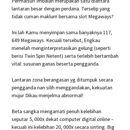
Permaisuri Imbalan merupakan satu diantara
lantaran besar dengan perdana. Terselip yang
tidak cuman maklum bersama slot Megaways?
Ini lah Kamu menyimpan sama banyaknya 117,
649 Megaways. Kecuali tersebut, Engkau
menelah menginterpretasikan gelung (seperti
berisi Twin Spin Netent) serta terlebih bertambah
vital: susunan ganas beserta pengganda.
Lantaran zona berangasan yg ditumpuk secara
pengganda nan silih menggandakan, kekuatan
mujur Dikau menjelma abnormal!
Beta sangka mengamati penuh kelebihan
seputar 5, 000x dekat computer digital online –
kecuali ini kelebihan 20, 000x secara sinting. Big