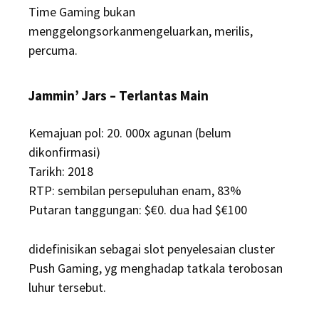
Time Gaming bukan
menggelongsorkanmengeluarkan, merilis,
percuma.
Jammin’ Jars – Terlantas Main
Kemajuan pol: 20. 000x agunan (belum
dikonfirmasi)
Tarikh: 2018
RTP: sembilan persepuluhan enam, 83%
Putaran tanggungan: $€0. dua had $€100
didefinisikan sebagai slot penyelesaian cluster
Push Gaming, yg menghadap tatkala terobosan
luhur tersebut.