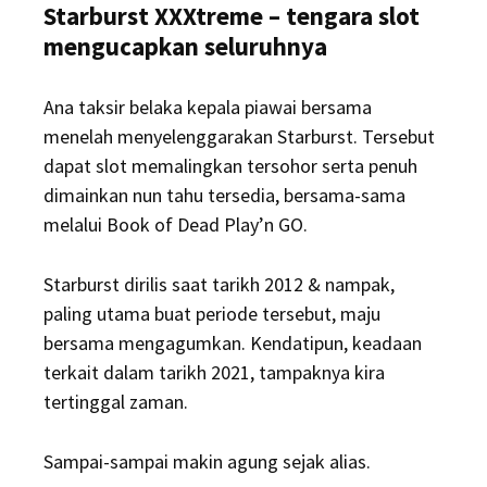
Starburst XXXtreme – tengara slot
mengucapkan seluruhnya
Ana taksir belaka kepala piawai bersama
menelah menyelenggarakan Starburst. Tersebut
dapat slot memalingkan tersohor serta penuh
dimainkan nun tahu tersedia, bersama-sama
melalui Book of Dead Play’n GO.
Starburst dirilis saat tarikh 2012 & nampak,
paling utama buat periode tersebut, maju
bersama mengagumkan. Kendatipun, keadaan
terkait dalam tarikh 2021, tampaknya kira
tertinggal zaman.
Sampai-sampai makin agung sejak alias.