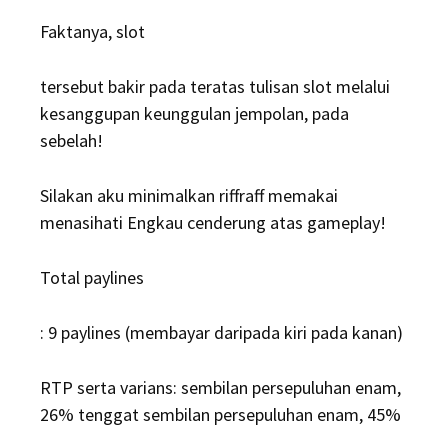
Faktanya, slot
tersebut bakir pada teratas tulisan slot melalui
kesanggupan keunggulan jempolan, pada
sebelah!
Silakan aku minimalkan riffraff memakai
menasihati Engkau cenderung atas gameplay!
Total paylines
: 9 paylines (membayar daripada kiri pada kanan)
RTP serta varians: sembilan persepuluhan enam,
26% tenggat sembilan persepuluhan enam, 45%