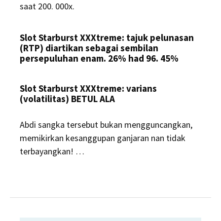
saat 200. 000x.
Slot Starburst XXXtreme: tajuk pelunasan
(RTP) diartikan sebagai sembilan
persepuluhan enam. 26% had 96. 45%
Slot Starburst XXXtreme: varians
(volatilitas) BETUL ALA
Abdi sangka tersebut bukan mengguncangkan,
memikirkan kesanggupan ganjaran nan tidak
terbayangkan! …