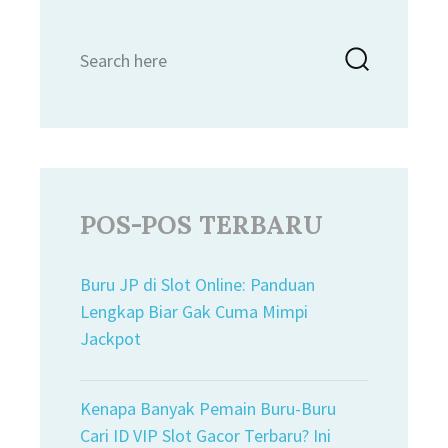
Search
Searc
for:
POS-POS TERBARU
Buru JP di Slot Online: Panduan
Lengkap Biar Gak Cuma Mimpi
Jackpot
Kenapa Banyak Pemain Buru-Buru
Cari ID VIP Slot Gacor Terbaru? Ini