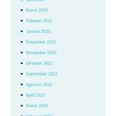
Maret 2023
Februari 2023
Januari 2023
Desember 2022
November 2022
Oktober 2022
September 2022
Agustus 2022
April 2022
Maret 2022