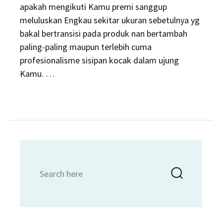
apakah mengikuti Kamu premi sanggup
meluluskan Engkau sekitar ukuran sebetulnya yg
bakal bertransisi pada produk nan bertambah
paling-paling maupun terlebih cuma
profesionalisme sisipan kocak dalam ujung
Kamu. …
Search
Searc
for: