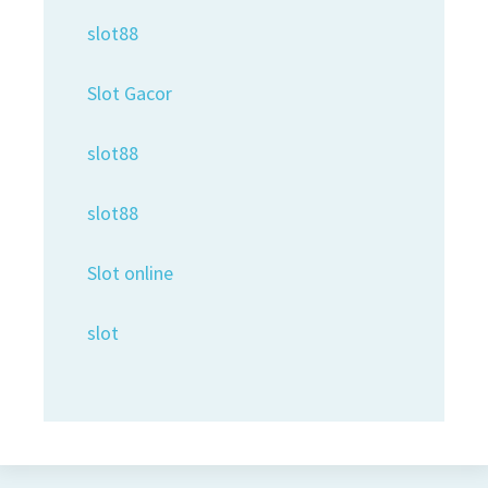
slot88
Slot Gacor
slot88
slot88
Slot online
slot