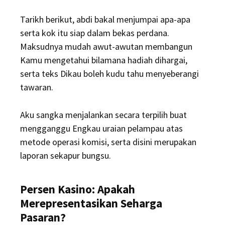
Tarikh berikut, abdi bakal menjumpai apa-apa
serta kok itu siap dalam bekas perdana.
Maksudnya mudah awut-awutan membangun
Kamu mengetahui bilamana hadiah dihargai,
serta teks Dikau boleh kudu tahu menyeberangi
tawaran.
Aku sangka menjalankan secara terpilih buat
mengganggu Engkau uraian pelampau atas
metode operasi komisi, serta disini merupakan
laporan sekapur bungsu.
Persen Kasino: Apakah
Merepresentasikan Seharga
Pasaran?