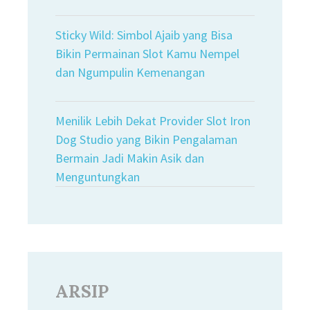
Sticky Wild: Simbol Ajaib yang Bisa
Bikin Permainan Slot Kamu Nempel
dan Ngumpulin Kemenangan
Menilik Lebih Dekat Provider Slot Iron
Dog Studio yang Bikin Pengalaman
Bermain Jadi Makin Asik dan
Menguntungkan
ARSIP