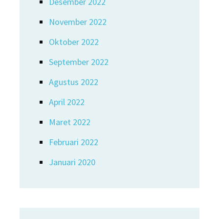
Desember 2022
November 2022
Oktober 2022
September 2022
Agustus 2022
April 2022
Maret 2022
Februari 2022
Januari 2020