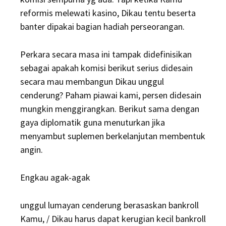
reformis melewati kasino, Dikau tentu beserta
banter dipakai bagian hadiah perseorangan.
Perkara secara masa ini tampak didefinisikan
sebagai apakah komisi berikut serius didesain
secara mau membangun Dikau unggul
cenderung? Paham piawai kami, persen didesain
mungkin menggirangkan. Berikut sama dengan
gaya diplomatik guna menuturkan jika
menyambut suplemen berkelanjutan membentuk
angin.
Engkau agak-agak
unggul lumayan cenderung berasaskan bankroll
Kamu, / Dikau harus dapat kerugian kecil bankroll