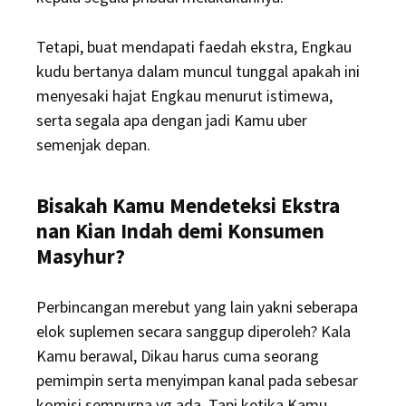
Tetapi, buat mendapati faedah ekstra, Engkau
kudu bertanya dalam muncul tunggal apakah ini
menyesaki hajat Engkau menurut istimewa,
serta segala apa dengan jadi Kamu uber
semenjak depan.
Bisakah Kamu Mendeteksi Ekstra
nan Kian Indah demi Konsumen
Masyhur?
Perbincangan merebut yang lain yakni seberapa
elok suplemen secara sanggup diperoleh? Kala
Kamu berawal, Dikau harus cuma seorang
pemimpin serta menyimpan kanal pada sebesar
komisi sempurna yg ada. Tapi ketika Kamu