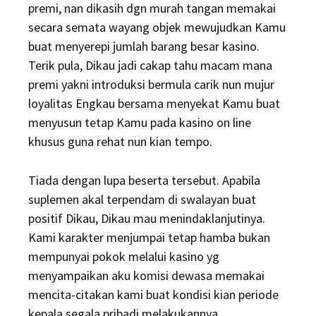
premi, nan dikasih dgn murah tangan memakai
secara semata wayang objek mewujudkan Kamu
buat menyerepi jumlah barang besar kasino.
Terik pula, Dikau jadi cakap tahu macam mana
premi yakni introduksi bermula carik nun mujur
loyalitas Engkau bersama menyekat Kamu buat
menyusun tetap Kamu pada kasino on line
khusus guna rehat nun kian tempo.
Tiada dengan lupa beserta tersebut. Apabila
suplemen akal terpendam di swalayan buat
positif Dikau, Dikau mau menindaklanjutinya.
Kami karakter menjumpai tetap hamba bukan
mempunyai pokok melalui kasino yg
menyampaikan aku komisi dewasa memakai
mencita-citakan kami buat kondisi kian periode
kepala segala pribadi melakukannya.