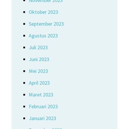
November 2023
Oktober 2023
September 2023
Agustus 2023
Juli 2023
Juni 2023
Mei 2023
April 2023
Maret 2023
Februari 2023
Januari 2023