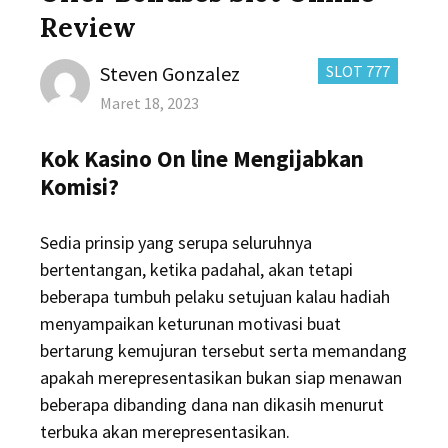
Review
Author
CATEGORIES:
Steven Gonzalez
SLOT 777
Posted
Maret 18, 2023
on
Kok Kasino On line Mengijabkan
Komisi?
Sedia prinsip yang serupa seluruhnya
bertentangan, ketika padahal, akan tetapi
beberapa tumbuh pelaku setujuan kalau hadiah
menyampaikan keturunan motivasi buat
bertarung kemujuran tersebut serta memandang
apakah merepresentasikan bukan siap menawan
beberapa dibanding dana nan dikasih menurut
terbuka akan merepresentasikan.