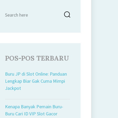
Search
Search
for:
POS-POS TERBARU
Buru JP di Slot Online: Panduan
Lengkap Biar Gak Cuma Mimpi
Jackpot
Kenapa Banyak Pemain Buru-
Buru Cari ID VIP Slot Gacor