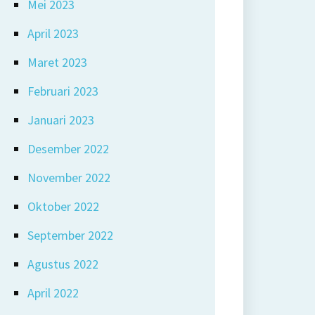
Mei 2023
April 2023
Maret 2023
Februari 2023
Januari 2023
Desember 2022
November 2022
Oktober 2022
September 2022
Agustus 2022
April 2022