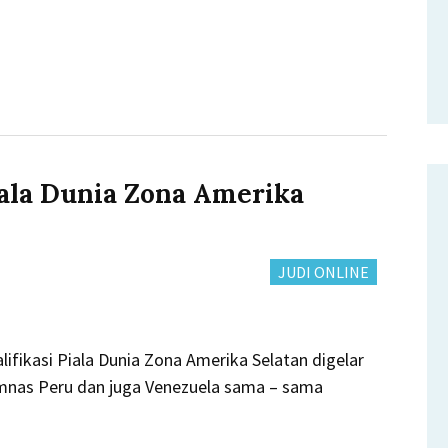
iala Dunia Zona Amerika
CATEGORIES:
JUDI ONLINE
ifikasi Piala Dunia Zona Amerika Selatan digelar
Timnas Peru dan juga Venezuela sama – sama