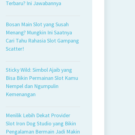
Terbaru? Ini Jawabannya
Bosan Main Slot yang Susah
Menang? Mungkin Ini Saatnya
Cari Tahu Rahasia Slot Gampang
Scatter!
Sticky Wild: Simbol Ajaib yang
Bisa Bikin Permainan Slot Kamu
Nempel dan Ngumpulin
Kemenangan
Menilik Lebih Dekat Provider
Slot Iron Dog Studio yang Bikin
Pengalaman Bermain Jadi Makin