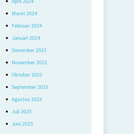
April 2024
Maret 2024
Februari 2024
Januari 2024
Desember 2023
November 2023
Oktober 2023
September 2023
Agustus 2023
Juli 2023
Juni 2023