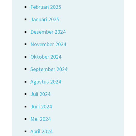
Februari 2025
Januari 2025
Desember 2024
November 2024
Oktober 2024
September 2024
Agustus 2024
Juli 2024
Juni 2024
Mei 2024
April 2024