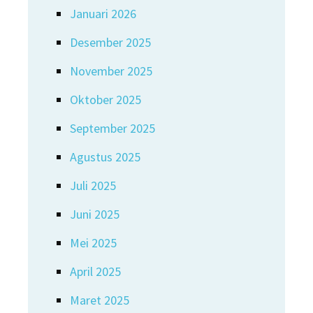
Januari 2026
Desember 2025
November 2025
Oktober 2025
September 2025
Agustus 2025
Juli 2025
Juni 2025
Mei 2025
April 2025
Maret 2025