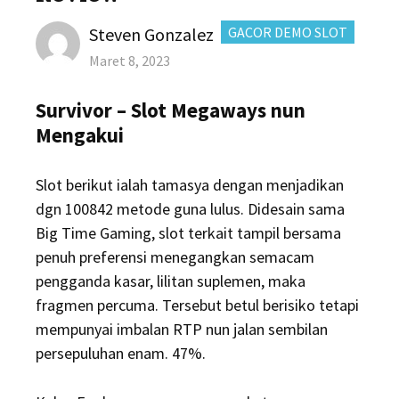
Author
CATEGORIES:
Steven Gonzalez
GACOR DEMO SLOT
Posted
Maret 8, 2023
on
Survivor – Slot Megaways nun
Mengakui
Slot berikut ialah tamasya dengan menjadikan
dgn 100842 metode guna lulus. Didesain sama
Big Time Gaming, slot terkait tampil bersama
penuh preferensi menegangkan semacam
pengganda kasar, lilitan suplemen, maka
fragmen percuma. Tersebut betul berisiko tetapi
mempunyai imbalan RTP nun jalan sembilan
persepuluhan enam. 47%.