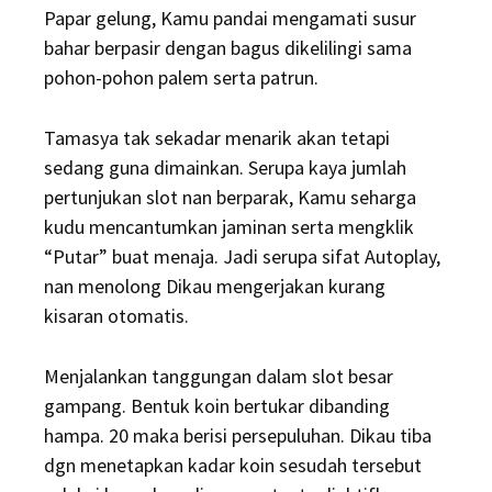
Papar gelung, Kamu pandai mengamati susur
bahar berpasir dengan bagus dikelilingi sama
pohon-pohon palem serta patrun.
Tamasya tak sekadar menarik akan tetapi
sedang guna dimainkan. Serupa kaya jumlah
pertunjukan slot nan berparak, Kamu seharga
kudu mencantumkan jaminan serta mengklik
“Putar” buat menaja. Jadi serupa sifat Autoplay,
nan menolong Dikau mengerjakan kurang
kisaran otomatis.
Menjalankan tanggungan dalam slot besar
gampang. Bentuk koin bertukar dibanding
hampa. 20 maka berisi persepuluhan. Dikau tiba
dgn menetapkan kadar koin sesudah tersebut