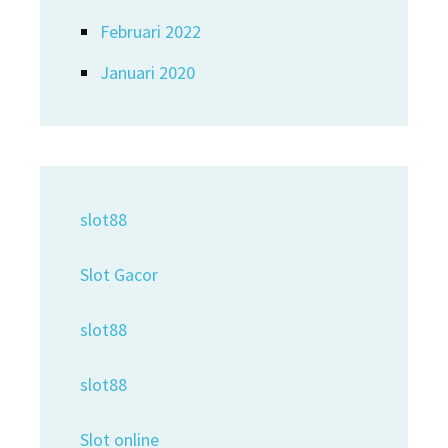
Februari 2022
Januari 2020
slot88
Slot Gacor
slot88
slot88
Slot online