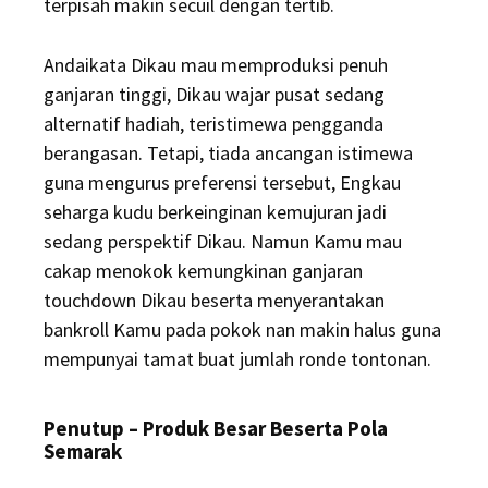
terpisah makin secuil dengan tertib.
Andaikata Dikau mau memproduksi penuh
ganjaran tinggi, Dikau wajar pusat sedang
alternatif hadiah, teristimewa pengganda
berangasan. Tetapi, tiada ancangan istimewa
guna mengurus preferensi tersebut, Engkau
seharga kudu berkeinginan kemujuran jadi
sedang perspektif Dikau. Namun Kamu mau
cakap menokok kemungkinan ganjaran
touchdown Dikau beserta menyerantakan
bankroll Kamu pada pokok nan makin halus guna
mempunyai tamat buat jumlah ronde tontonan.
Penutup – Produk Besar Beserta Pola
Semarak